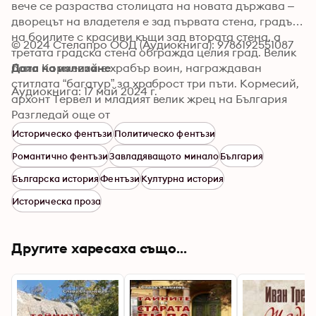
вече се разраства столицата на новата държава – 
дворецът на владетеля е зад първата стена, градът 
на боилите с красиви къщи зад втората стена, а 
© 2024 Стелапро ООД (Аудиокнига): 9786192551087
третата градска стена обгражда целия град. Велик 
боил Кормесий е храбър воин, награждаван 
Дата на излизане
ститлата “багатур” за храброст три пъти. Кормесий, 
Аудиокнига: 17 май 2024 г.
архонт Тервел и младият велик жрец на България 
велик колобър Сонмер са израснали заедно и сега 
Разгледай още от
съдбините на всички са в техни ръце. Боил 
Историческо фентъзи
Политическо фентъзи
Кормесий изпитва пагубна страст към фината 
Романтично фентъзи
Завладяващото минало
България
Кали, дъщеря на един от седмочислениците – 
Доксонос. Но Кали непрекъснато му отказва. 
Българска история
Фентъзи
Културна история
Новата държава се крепи на българи и словени. 
Историческа проза
Словените са племенноорганизирани в седем 
склавинии начело с велики князе. Все още Саракта 
(събор на избрани шестдесет висши български 
Другите харесаха също...
боили) ръководи държавата. Ладония, кратко Лада 
е единствената дъщеря на велик княз Славун. Тя е 
любимка на боговете и е отказала да се омъжва, 
готви се за духовно посвещение при влъхвата на 