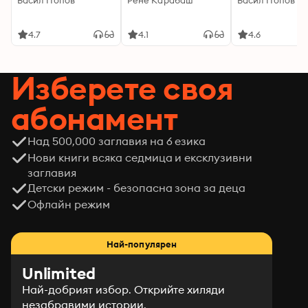
Васил Попов
Рене Карабаш
Васил Попов
победоносната обсада на Константинопол и 
възкачването на император Юстиниан Ринотмет за 
4.7
4.1
4.6
втори път на византийския трон. На българския 
кхан е дадена титлата “кесар”, подарена е 
югоизточната област Загорие.
Изберете своя
абонамент
Над 500,000 заглавия на 6 езика
Нови книги всяка седмица и ексклузивни
заглавия
Детски режим - безопасна зона за деца
Офлайн режим
Най-популярен
Unlimited
Най-добрият избор. Открийте хиляди
незабравими истории.