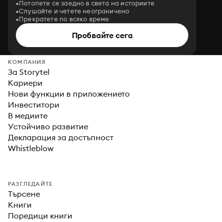
Потопете се заедно в света на историите
Слушайте и четете неограничено
Прекратете по всяко време
Пробвайте сега
КОМПАНИЯ
За Storytel
Кариери
Нови функции в приложението
Инвеститори
В медиите
Устойчиво развитие
Декларация за достъпност
Whistleblow
РАЗГЛЕДАЙТЕ
Търсене
Книги
Поредици книги