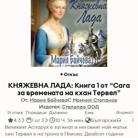
Откъс
КНЯЖЕВНА ЛАДА: Книга 1 от “Сага
за времената на кхан Тервел”
От:
Мария Байчева
С
Момчил Степанов
Издател:
Стелапро ООД
51 отзив
Поредици
Дължина
Език
Формат
Ка
4.3
1 от 3
10 Ч. 36 мин.
Български
Великият Аспарух е загинал и неговият най-малък 
син Тервел е на трона в Плиска. Двайсет години 