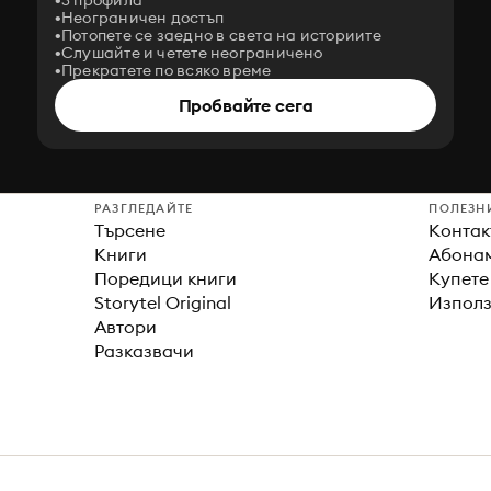
3 профила
Неограничен достъп
Потопете се заедно в света на историите
Слушайте и четете неограничено
Прекратете по всяко време
Пробвайте сега
РАЗГЛЕДАЙТЕ
ПОЛЕЗН
Търсене
Контак
Книги
Абонам
Поредици книги
Купете
Storytel Original
Използ
Автори
Разказвачи