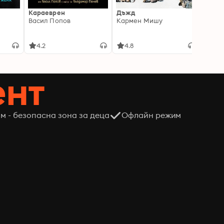
Караеврен
Дъжд
Писмо
Васил Попов
Кармен Мишу
интел
порас
Мадл
4.2
4.8
4.8
ент
м - безопасна зона за деца
Офлайн режим