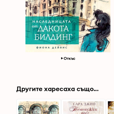
Откъс
Другите харесаха също...