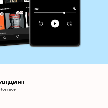
илдинг
Storyside