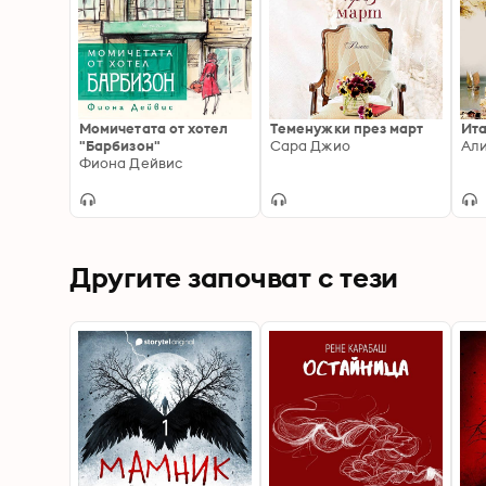
Момичетата от хотел
Теменужки през март
Ита
"Барбизон"
Сара Джио
Али
Фиона Дейвис
Другите започват с тези