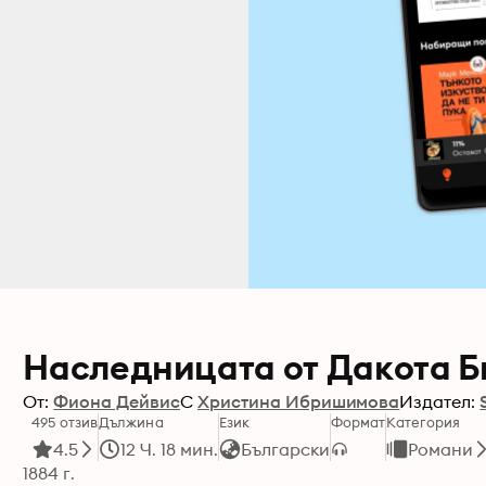
Наследницата от Дакота Б
От:
Фиона Дейвис
С
Христина Ибришимова
Издател:
495 отзив
Дължина
Език
Формат
Категория
4.5
12 Ч. 18 мин.
Български
Романи
1884 г.
