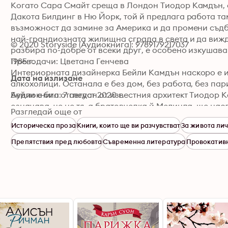
Когато Сара Смайт среща в Лондон Тиодор Камдън, е
Дакота Билдинг в Ню Йорк, той й предлага работа та
възможност да замине за Америка и да промени съдб
най-грандиозната жилищна сграда в света и да вижда
© 2020 Storyside (Аудиокнига): 9789179217037
разбира по-добре от всеки друг, е особено изкушаващ
1985 г.

Преводачи: Цветана Генчева
Интериорната дизайнерка Бейли Камдън наскоро е из
Дата на излизане
алкохолици. Останала е без дом, без работа, без пар
Бейли е бил отгледан от известния архитект Тиодор К
Аудиокнига: 7 август 2020 г.
означава, че не тя, а братовчедка й Мелинда, ще на
Разгледай още от
Камдън. Мелинда предлага на Бейли работа и тя при
Историческа проза
Книги, които ще ви разчувстват
За живота лич
апартамент в Дакота Билдинг, където е живял и загин
мазето, ще преобърне не само всичко, което е знаела
Препятствия пред любовта
Съвременна литература
Провокатив
живота й. Защото сграда с толкова богата и трагична 
Разделени от сто години, историите на Сара и Бейли 
желано убежище. Всяка от тях се стреми към любовта 
епохите, в които живеят.

След „Момичетата от хотел Барбизон“ Фиона Дейвис о
смесват история и измислица. Това е завладяващ раз
омразата, успеха и провала, страстта и лудостта.