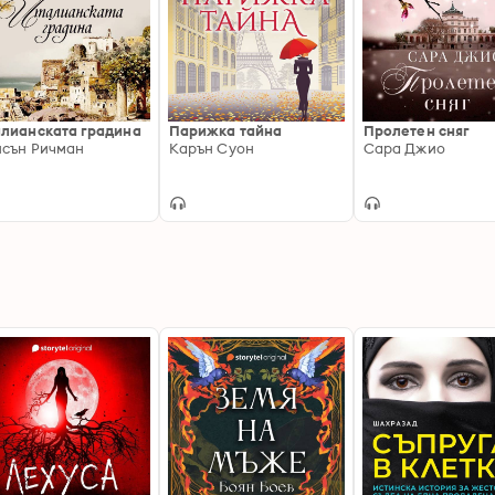
лианската градина
Парижка тайна
Пролетен сняг
сън Ричман
Карън Суон
Сара Джио