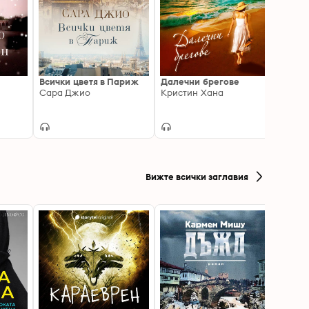
Всички цветя в Париж
Далечни брегове
Галер
Сара Джио
Кристин Хана
Фион
Вижте всички заглавия