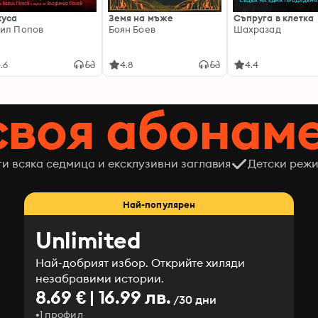
хуса
Земя на мъже
Съпруга в клетка
ил Попов
Боян Боев
Шахразад
.6
4.8
4.4
своя абонам
ги всяка седмица и ексклузивни заглавия
Детски режи
Най-популярен
Unlimited
Най-добрият избор. Открийте хиляди
незабравими истории.
8.69 € | 16.99 лв.
/30 дни
1 профил