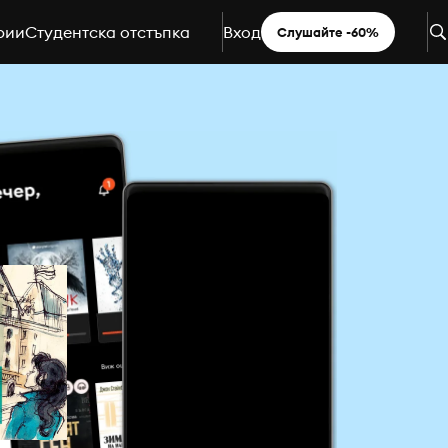
рии
Студентска отстъпка
Вход
Слушайте -60%