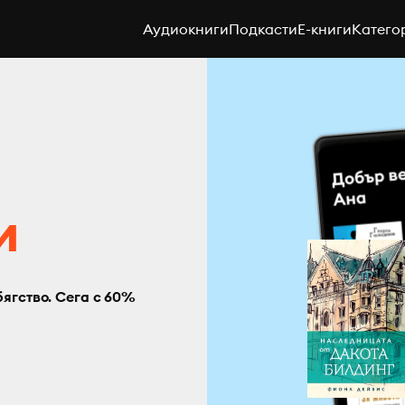
Аудиокниги
Подкасти
E-книги
Катего
с
и
бягство. Сега с 60%