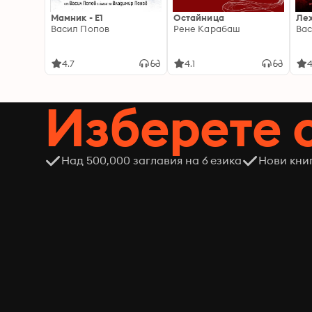
Мамник - E1
Остайница
Ле
Васил Попов
Рене Карабаш
Вас
4.7
4.1
4
Изберете 
Над 500,000 заглавия на 6 езика
Нови кни