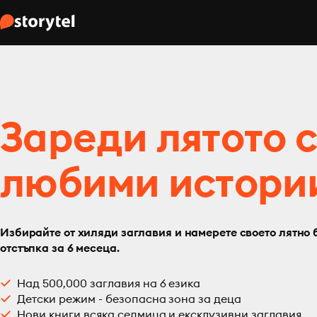
Зареди лятото 
любими истори
Избирайте от хиляди заглавия и намерете своето лятно 
отстъпка за 6 месеца.
Над 500,000 заглавия на 6 езика
Детски режим - безопасна зона за деца
Нови книги всяка седмица и ексклузивни заглавия