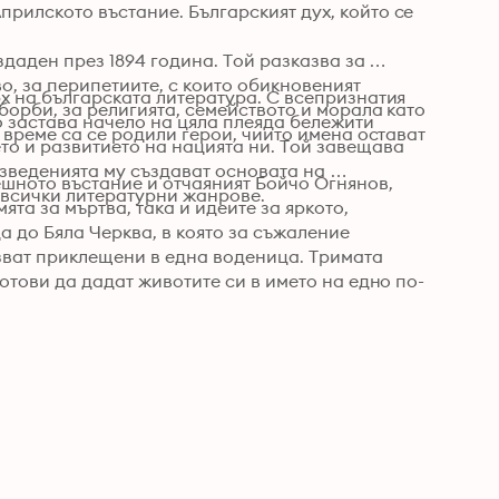
илското въстание. Българският дух, който се 
здаден през 1894 година. Той разказва за 
, за перипетиите, с които обикновеният 
х на българската литература. С всепризнатия 
борби, за религията, семейството и морала като 
о застава начело на цяла плеяда бележити 
 време са се родили герои, чиито имена остават 
о и развитието на нацията ни. Той завещава 


зведенията му създават основата на 
шното въстание и отчаяният Бойчо Огнянов, 
 всички литературни жанрове.
та за мъртва, така и идеите за яркото, 
 до Бяла Черква, в която за съжаление 
азват приклещени в една воденица. Тримата 
отови да дадат животите си в името на едно по-