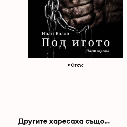
Откъс
Другите харесаха също...