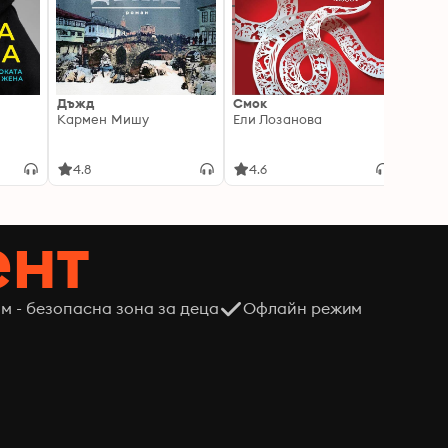
Дъжд
Смок
Кара
Кармен Мишу
Ели Лозанова
Васил
4.8
4.6
4.2
ент
м - безопасна зона за деца
Офлайн режим