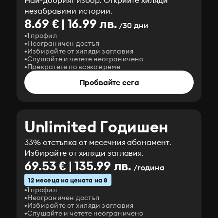
Най-добрият избор. Открийте хиляди
незабравими истории.
8.69 € | 16.99 лв.
/30 дни
1 профил
Неограничен достъп
Избирайте от хиляди заглавия
Слушайте и четете неограничено
Прекратете по всяко време
Пробвайте сега
Unlimited Годишен
33% отстъпка от месечния абонамент.
Избирайте от хиляди заглавия.
69.53 € | 135.99 лв.
/година
12 месеца на цената на 8
1 профил
Неограничен достъп
Избирайте от хиляди заглавия
Слушайте и четете неограничено