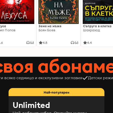
хуса
Земя на мъже
Съпруга в клетка
ил Попов
Боян Боев
Шахразад
.6
4.8
4.4
своя абонам
ги всяка седмица и ексклузивни заглавия
Детски режи
Най-популярен
Unlimited