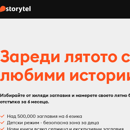
Зареди лятото 
любими истори
Избирайте от хиляди заглавия и намерете своето лятно 
отстъпка за 6 месеца.
Над 500,000 заглавия на 6 езика
Детски режим - безопасна зона за деца
Нови книги всяка седмица и ексклузивни заглавия