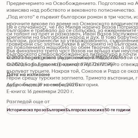
Предвечерието на Освобождението. Подготовка на Апр
извисява над робството и вековното потисничество. 

„Под игото" е първият български роман в три части, и
мрачните векове по време на Османското владичество
Не е случайност, че Гео Милев нарича Вазов Патриар
българин е трябвало да се сблъсква, за ежедневните 
си талант на поет и разказвач, Иван Вазов заслужен
крепители на българския народ и дух. В това барутно
българи, допринесли за утвърждаването, съхранениет
гравирани със златни букви в историята на България. 
на поколенията мащабно по обем творчество, а прои
Във финалната трета част Вазов ни връща към неуспе
българската следосвобожденска литература в почти
който оплаква както своята любима Рада, която той смя
© 2020 Saga Egmont (Аудиокнига): 9788726770766
свободно бъдеще на родината му. Пътят му го отвежда
© 2020 Saga Egmont (Е-книга): 9788726770759
върлуват турците. Накрая той, Соколов и Рада се ок
Дата на излизане
герои срещу турските заптиета. Тримата въстаници, г
Аудиокнига: 19 ноември 2020 г.
добро бъдеще за свободна България. 
Е-книга: 16 декември 2020 г.
Разгледай още от
Историческа проза
България
Българска класика
50-те години