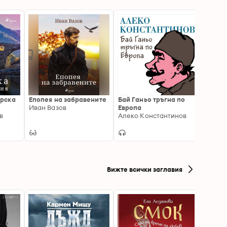
арска
Епопея на забравените
Бай Ганьо тръгна по
Под и
Иван Вазов
Европа
Иван 
в
Алеко Константинов
Вижте всички заглавия