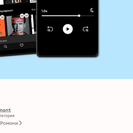
mont
тегория
Романи