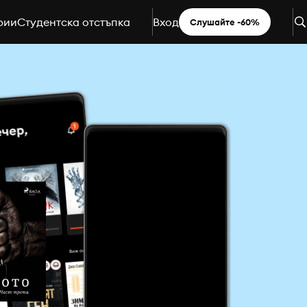
рии
Студентска отстъпка
Вход
Слушайте -60%