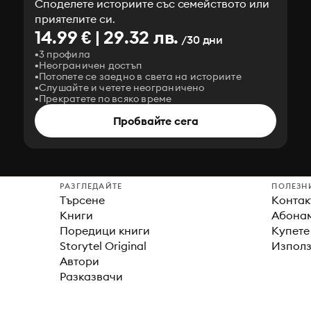
Споделете историите със семейството или
приятелите си.
14.99 € | 29.32 лв.
/30 дни
3 профила
Неограничен достъп
Потопете се заедно в света на историите
Слушайте и четете неограничено
Прекратете по всяко време
Пробвайте сега
РАЗГЛЕДАЙТЕ
ПОЛЕЗН
Търсене
Контак
Книги
Абонам
Поредици книги
Купете
Storytel Original
Използ
Автори
Разказвачи