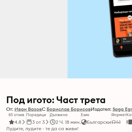
Под игото: Част трета
От:
Иван Вазов
С
Борислав Борисов
Издател:
Saga Eg
83 отзив
Поредици
Дължина
Език
Формат
Ка
4.8
3 от 3
2 Ч. 18 мин.
Български
Лудите, лудите - те да са живи!
