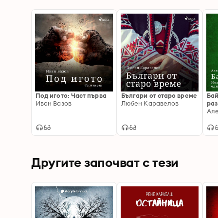
Под игото: Част първа
Българи от старо време
Бай
Иван Вазов
Любен Каравелов
раз
съв
Але
Другите започват с тези