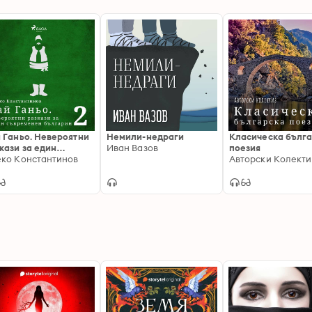
 Ганьо. Невероятни
Немили-недраги
Класическа бълг
кази за един
Иван Вазов
поезия
ременен българин 2
ко Константинов
Авторски Колекти