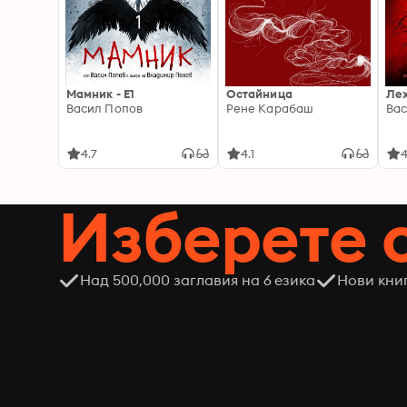
Мамник - E1
Остайница
Ле
Васил Попов
Рене Карабаш
Вас
4.7
4.1
4
Изберете 
Над 500,000 заглавия на 6 езика
Нови кни