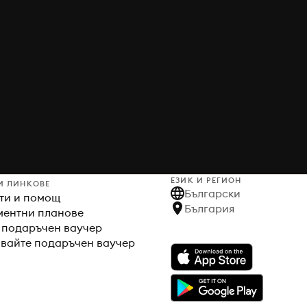
ЕЗИК И РЕГИОН
И ЛИНКОВЕ
Български
ти и помощ
България
ентни планове
 подаръчен ваучер
вайте подаръчен ваучер