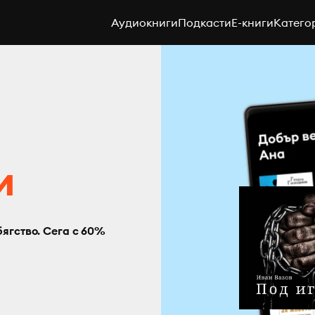
Аудиокниги
Подкасти
E-книги
Катего
с
и
бягство. Сега с 60%