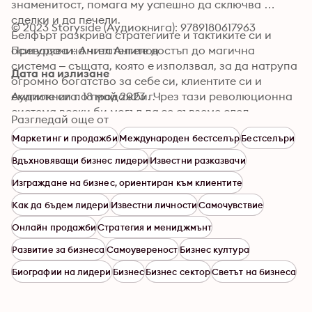
знаменитост, помага му успешно да сключва 
сделки и да печели.

© 2023 Storyside (Аудиокнига): 9789180617963
Белфърт разкрива стратегиите и тактиките си и 
осигурява на читателите достъп до магична 
Преводачи: Ангел Ангелов
система – същата, която е използвал, за да натрупа 
Дата на излизане
огромно богатство за себе си, клиентите си и 
екипите си по продажби. Чрез тази революционна 
Аудиокнига: 18 май 2023 г.
система всеки би могъл да се съвземе след 
Разгледай още от
унищожителни неуспехи, да овладее изкуството на 
Маркетинг и продажби
Международен бестселър
Бестселъри
убеждаването и да натрупа богатство. Всяка 
техника, стратегия и съвет са изпробвани и 
Вдъхновяващи бизнес лидери
Известни разказвачи
доказано работят в ситуациите от истинския живот.
Изграждане на бизнес, ориентиран към клиентите
Как да бъдем лидери
Известни личности
Самочувствие
Онлайн продажби
Стратегия и мениджмънт
Развитие за бизнеса
Самоувереност
Бизнес култура
Биографии на лидери
Бизнес
Бизнес сектор
Светът на бизнеса