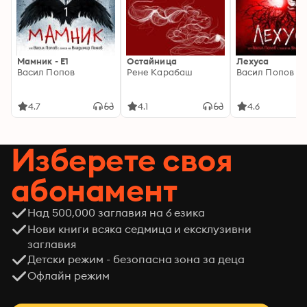
Мамник - E1
Остайница
Лехуса
Васил Попов
Рене Карабаш
Васил Попов
4.7
4.1
4.6
Изберете своя
абонамент
Над 500,000 заглавия на 6 езика
Нови книги всяка седмица и ексклузивни
заглавия
Детски режим - безопасна зона за деца
Офлайн режим