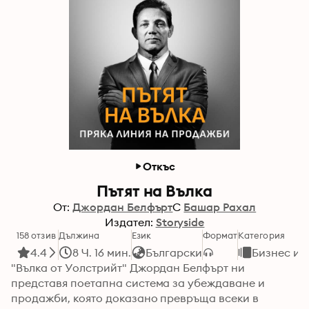
Откъс
Пътят на Вълка
От:
Джордан Белфърт
С
Башар Рахал
Издател:
Storyside
158 отзив
Дължина
Език
Формат
Категория
4.4
8 Ч. 16 мин.
Български
Бизнес и 
"Вълка от Уолстрийт" Джордан Белфърт ни 
представя поетапна система за убеждаване и 
продажби, която доказано превръща всеки в 