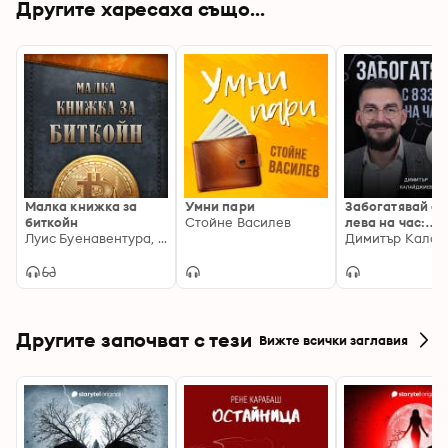
Другите харесаха също...
Малка книжка за
Умни пари
Забогатявай с 
биткойн
Стойне Василев
лева на час:
Луис Буенавентура, Алекс Гладстийн, Александър Лойд, Алена Вранова, Алехандро Мачадо, Лили Лиу, Tими Аджибойе, Джими Сонг
Цялостен наръ
за инвестиции 
недвижими имо
Другите започват с тези
Вижте всички заглавия