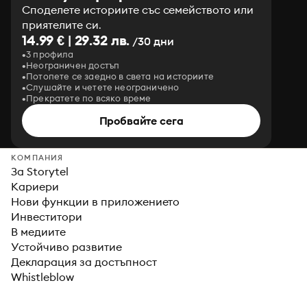
Споделете историите със семейството или
приятелите си.
14.99 € | 29.32 лв.
/30 дни
3 профила
Неограничен достъп
Потопете се заедно в света на историите
Слушайте и четете неограничено
Прекратете по всяко време
Пробвайте сега
КОМПАНИЯ
За Storytel
Кариери
Нови функции в приложението
Инвеститори
В медиите
Устойчиво развитие
Декларация за достъпност
Whistleblow