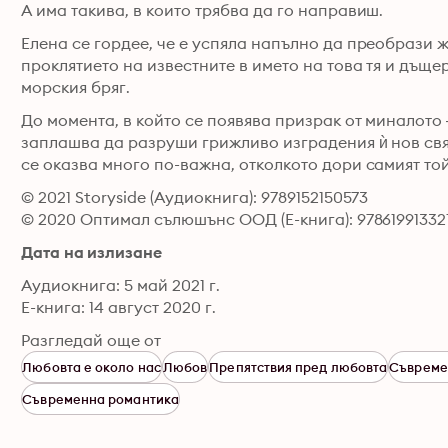
А има такива, в които трябва да го направиш. 
Елена се гордее, че е успяла напълно да преобрази жи
проклятието на известните в името на това тя и дъще
морския бряг. 
До момента, в който се появява призрак от миналото –
заплашва да разруши грижливо изградения ѝ нов свят
се оказва много по-важна, отколкото дори самият той
© 2021 Storyside (Аудиокнига): 9789152150573
© 2020 Оптимал сълюшънс ООД (Е-книга): 97861991332
Дата на излизане
Аудиокнига: 5 май 2021 г.
Е-книга: 14 август 2020 г.
Разгледай още от
Любовта е около нас
Любов
Препятствия пред любовта
Съвреме
Съвременна романтика