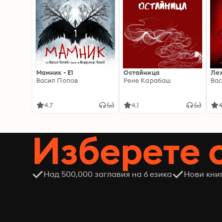
Мамник - E1
Остайница
Ле
Васил Попов
Рене Карабаш
Вас
4.7
4.1
4
Изберете 
Над 500,000 заглавия на 6 езика
Нови кни