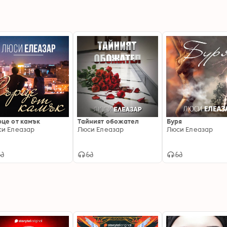
це от камък
Тайният обожател
Буря
и Елеазар
Люси Елеазар
Люси Елеазар