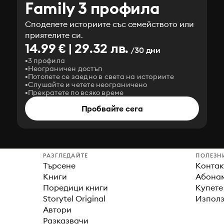
Family 3 профила
Споделете историите със семейството или
приятелите си.
14.99 € | 29.32 лв.
/30 дни
3 профила
Неограничен достъп
Потопете се заедно в света на историите
Слушайте и четете неограничено
Прекратете по всяко време
Пробвайте сега
РАЗГЛЕДАЙТЕ
ПОЛЕЗН
Търсене
Контак
Книги
Абонам
Поредици книги
Купете
Storytel Original
Използ
Автори
Разказвачи