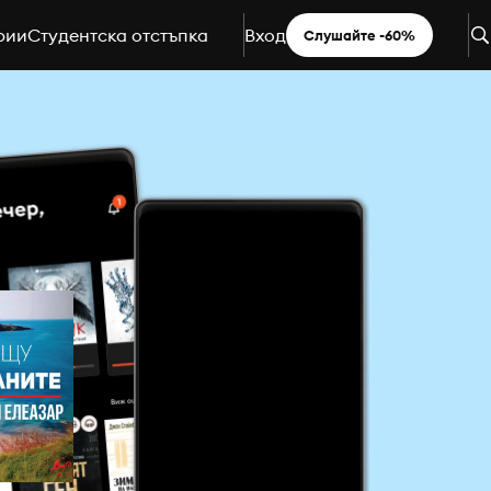
рии
Студентска отстъпка
Вход
Слушайте -60%