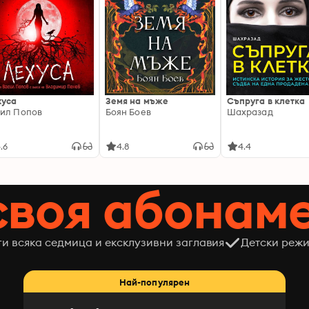
хуса
Земя на мъже
Съпруга в клетка
ил Попов
Боян Боев
Шахразад
.6
4.8
4.4
своя абонам
ги всяка седмица и ексклузивни заглавия
Детски режи
Най-популярен