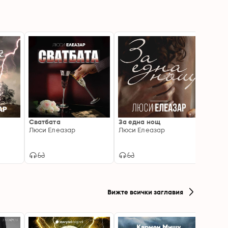
Сватбата
За една нощ
Чаках
Люси Елеазар
Люси Елеазар
Стефа
Вижте всички заглавия