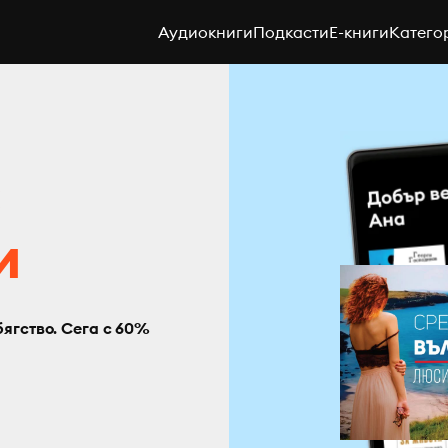
Аудиокниги
Подкасти
E-книги
Катего
с
и
бягство. Сега с 60%