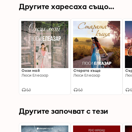
Другите харесаха също...
Онзи май
Старата къща
Сър
Люси Елеазар
Люси Елеазар
Люс
Другите започват с тези