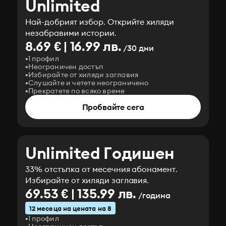
Unlimited
Най-добрият избор. Открийте хиляди
незабравими истории.
8.69 € | 16.99 лв.
/30 дни
1 профил
Неограничен достъп
Избирайте от хиляди заглавия
Слушайте и четете неограничено
Прекратете по всяко време
Пробвайте сега
Unlimited Годишен
33% отстъпка от месечния абонамент.
Избирайте от хиляди заглавия.
69.53 € | 135.99 лв.
/година
12 месеца на цената на 8
1 профил