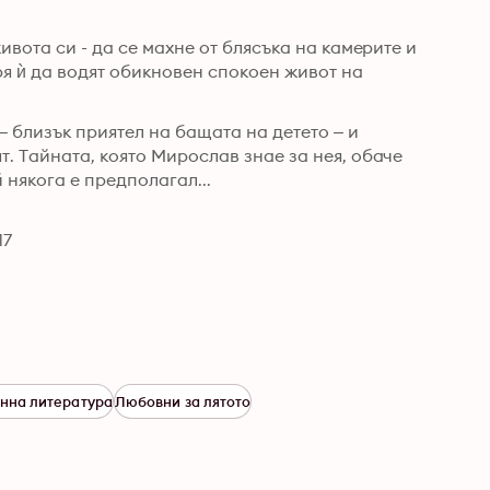
вота си - да се махне от блясъка на камерите и 
ря ѝ да водят обикновен спокоен живот на 
 близък приятел на бащата на детето – и 
. Тайната, която Мирослав знае за нея, обаче 
 някога е предполагал...
17
нна литература
Любовни за лятото