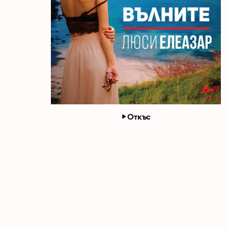
Откъс