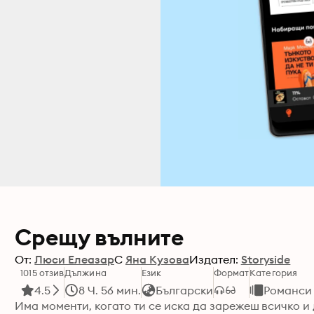
Срещу вълните
От:
Люси Елеазар
С
Яна Кузова
Издател:
Storyside
1015 отзив
Дължина
Език
Формат
Категория
4.5
8 Ч. 56 мин.
Български
Романси
Има моменти, когато ти се иска да зарежеш всичко и 