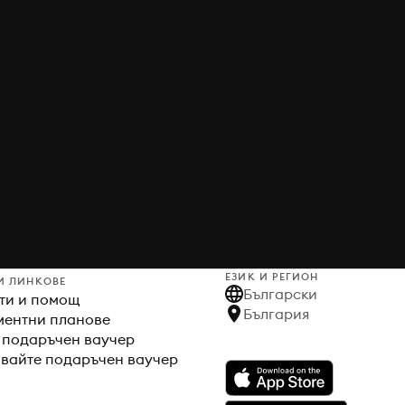
ЕЗИК И РЕГИОН
И ЛИНКОВЕ
Български
ти и помощ
България
ентни планове
 подаръчен ваучер
вайте подаръчен ваучер