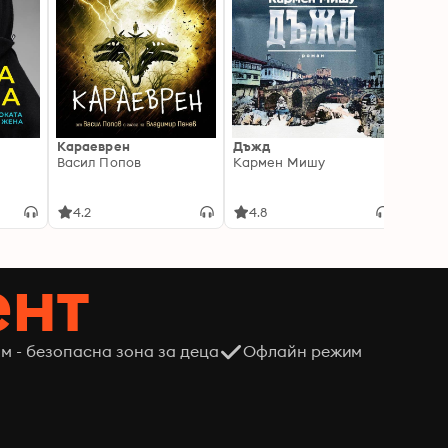
Караеврен
Дъжд
Писмо
Васил Попов
Кармен Мишу
интел
порас
Мадл
4.2
4.8
4.8
ент
м - безопасна зона за деца
Офлайн режим