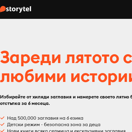
Зареди лятото 
любими истори
Избирайте от хиляди заглавия и намерете своето лятно 
отстъпка за 6 месеца.
Над 500,000 заглавия на 6 езика
Детски режим - безопасна зона за деца
Нови книги всяка седмица и ексклузивни заглавия