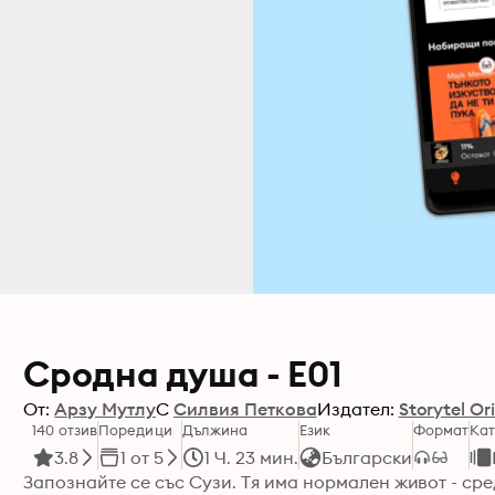
Сродна душа - E01
От:
Арзу Мутлу
С
Силвия Петкова
Издател:
Storytel Or
140 отзив
Поредици
Дължина
Език
Формат
Кат
3.8
1 от 5
1 Ч. 23 мин.
Български
Запознайте се със Сузи. Тя има нормален живот - сре