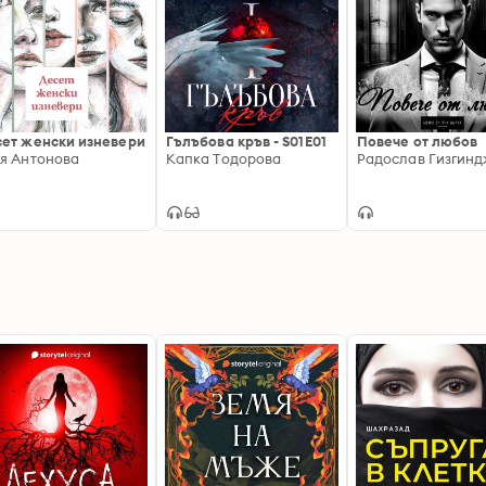
ет женски изневери
Гълъбова кръв - S01E01
Повече от любов
я Антонова
Капка Тодорова
Радослав Гизгин