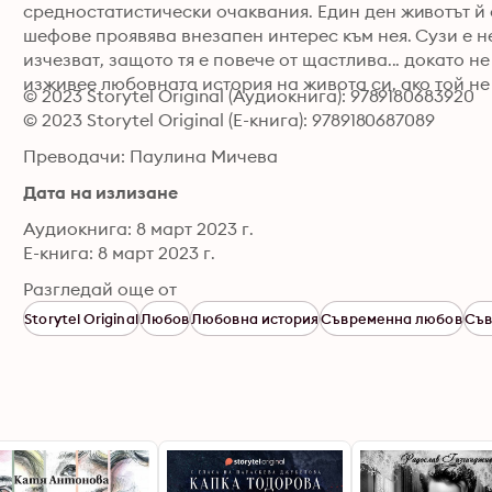
средностатистически очаквания. Един ден животът й с
шефове проявява внезапен интерес към нея. Сузи е не
изчезват, защото тя е повече от щастлива... докато н
изживее любовната история на живота си, ако той не
© 2023 Storytel Original (Аудиокнига): 9789180683920
© 2023 Storytel Original (Е-книга): 9789180687089
Преводачи: Паулина Мичева
Дата на излизане
Аудиокнига: 8 март 2023 г.
Е-книга: 8 март 2023 г.
Разгледай още от
Storytel Original
Любов
Любовна история
Съвременна любов
Съв