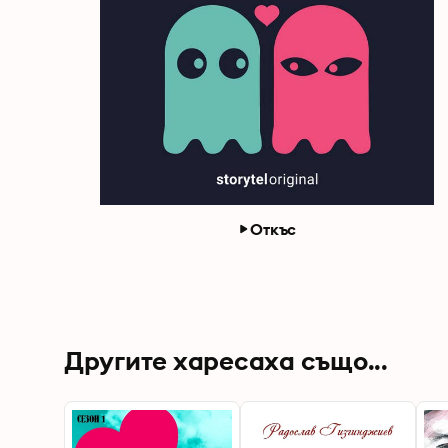
Откъс
Другите харесаха също...