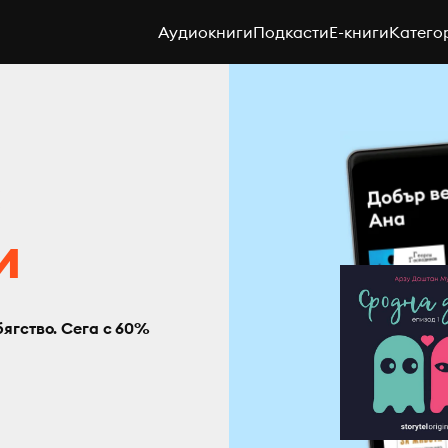
Аудиокниги
Подкасти
E-книги
Катего
с
и
бягство. Сега с 60%