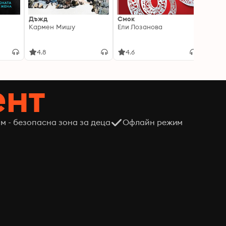
Дъжд
Смок
Кара
Кармен Мишу
Ели Лозанова
Васил
4.8
4.6
4.2
ент
м - безопасна зона за деца
Офлайн режим