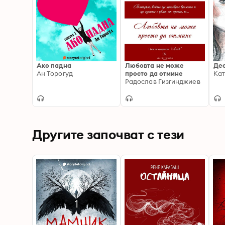
Ако падна
Любовта не може
Дес
Ан Торогуд
просто да отмине
Кат
Радослав Гизгинджиев
Другите започват с тези