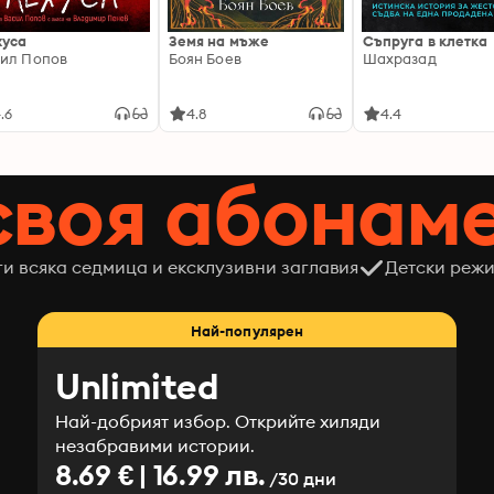
хуса
Земя на мъже
Съпруга в клетка
ил Попов
Боян Боев
Шахразад
.6
4.8
4.4
своя абонам
ги всяка седмица и ексклузивни заглавия
Детски режи
Най-популярен
Unlimited
Най-добрият избор. Открийте хиляди
незабравими истории.
8.69 € | 16.99 лв.
/30 дни