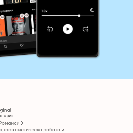
iginal
егория
Романси
дностатистическа работа и 