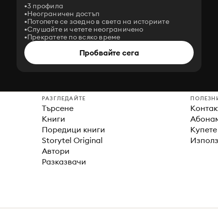
3 профила
Неограничен достъп
Потопете се заедно в света на историите
Слушайте и четете неограничено
Прекратете по всяко време
Пробвайте сега
РАЗГЛЕДАЙТЕ
ПОЛЕЗН
Търсене
Контак
Книги
Абонам
Поредици книги
Купете
Storytel Original
Използ
Автори
Разказвачи