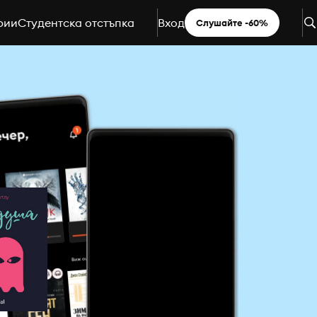
рии
Студентска отстъпка
Вход
Слушайте -60%