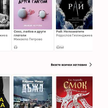
Секс, любов и други
Рай: Непознатите
Затво
джиев
глаголи
Радослав Гизгинджиев
Михаела Петрова
Вижте всички заглавия