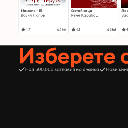
Мамник - E1
Остайница
Ле
Васил Попов
Рене Карабаш
Вас
4.7
4.1
4
Изберете 
Над 500,000 заглавия на 6 езика
Нови кни