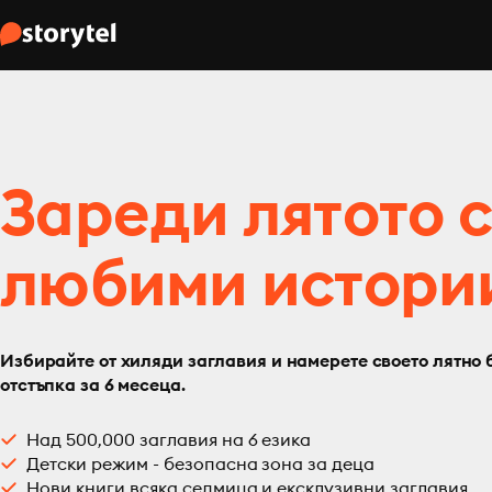
Зареди лятото 
любими истори
Избирайте от хиляди заглавия и намерете своето лятно 
отстъпка за 6 месеца.
Над 500,000 заглавия на 6 езика
Детски режим - безопасна зона за деца
Нови книги всяка седмица и ексклузивни заглавия