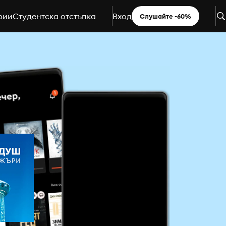
рии
Студентска отстъпка
Вход
Слушайте -60%