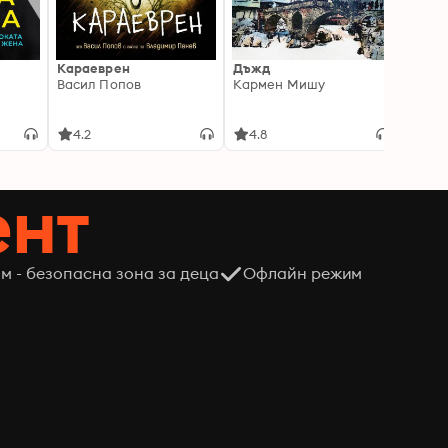
Караеврен
Дъжд
Писмо
Васил Попов
Кармен Мишу
интел
порас
Мадл
4.2
4.8
4.8
ент
м - безопасна зона за деца
Офлайн режим