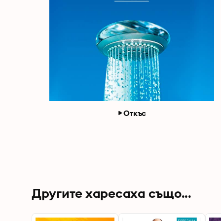
Откъс
Другите харесаха също...