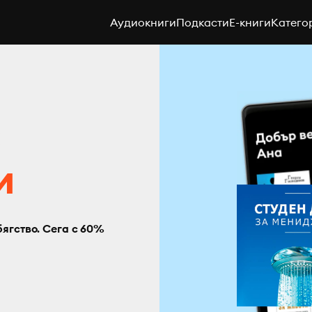
Аудиокниги
Подкасти
E-книги
Катего
с
и
бягство. Сега с 60%