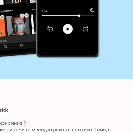
side
икономика
ични теми от мениджърската практика. Теми, с 