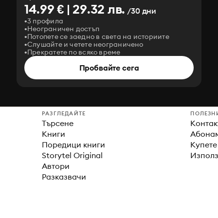
14.99 € | 29.32 лв.
/30 дни
3 профила
Неограничен достъп
Потопете се заедно в света на историите
Слушайте и четете неограничено
Прекратете по всяко време
Пробвайте сега
РАЗГЛЕДАЙТЕ
ПОЛЕЗН
Търсене
Контак
Книги
Абонам
Поредици книги
Купете
Storytel Original
Използ
Автори
Разказвачи