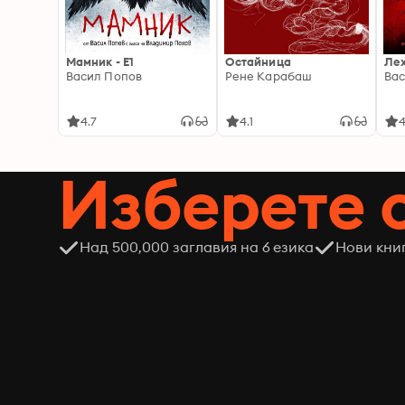
Мамник - E1
Остайница
Ле
Васил Попов
Рене Карабаш
Вас
4.7
4.1
4
Изберете 
Над 500,000 заглавия на 6 езика
Нови кни