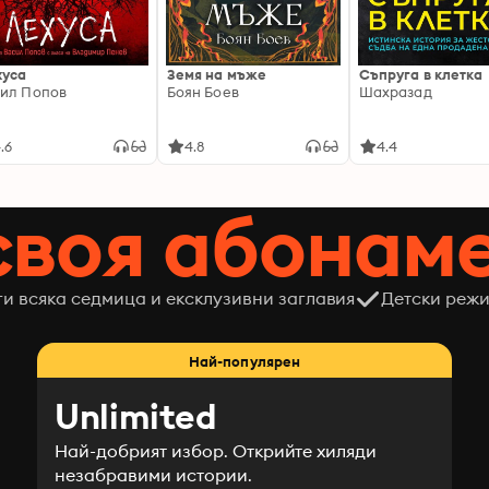
хуса
Земя на мъже
Съпруга в клетка
ил Попов
Боян Боев
Шахразад
.6
4.8
4.4
своя абонам
ги всяка седмица и ексклузивни заглавия
Детски режи
Най-популярен
Unlimited
Най-добрият избор. Открийте хиляди
незабравими истории.