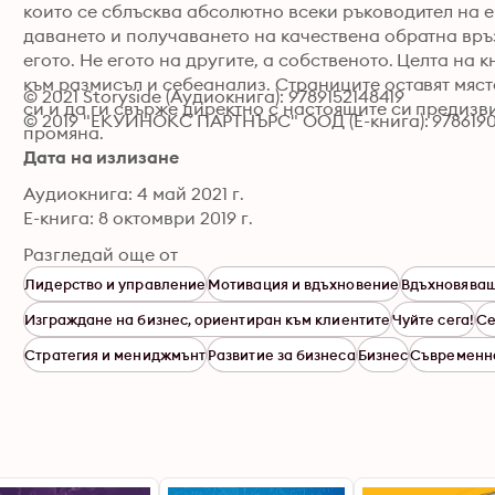
които се сблъсква абсолютно всеки ръководител на ек
даването и получаването на качествена обратна връ
егото. Не егото на другите, а собственото. Целта на
към размисъл и себеанализ. Страниците оставят място
© 2021 Storyside (Аудиокнига): 9789152148419
си и да ги свърже директно с настоящите си предизви
© 2019 "ЕКУИНОКС ПАРТНЪРС" ООД (Е-книга): 978619
промяна.
Дата на излизане
Аудиокнига: 4 май 2021 г.
Е-книга: 8 октомври 2019 г.
Разгледай още от
Лидерство и управление
Мотивация и вдъхновение
Вдъхновяващ
Изграждане на бизнес, ориентиран към клиентите
Чуйте сега!
Се
Стратегия и мениджмънт
Развитие за бизнеса
Бизнес
Съвременна