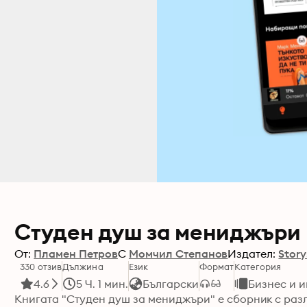
Студен душ за мениджъри
От:
Пламен Петров
С
Момчил Степанов
Издател:
Story
330 отзив
Дължина
Език
Формат
Категория
4.6
5 Ч. 1 мин.
Български
Бизнес и 
Книгата "Студен душ за мениджъри" е сборник с разл