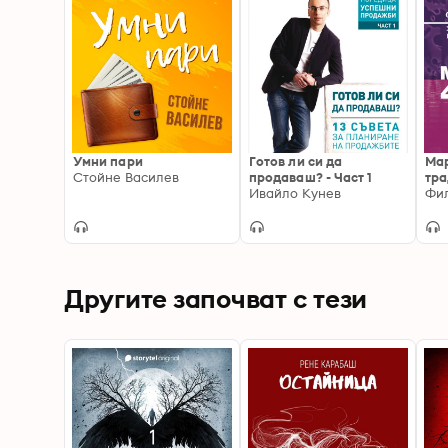
Умни пари
Готов ли си да
Мар
Стойне Василев
продаваш? - Част 1
тра
Ивайло Кунев
диг
Другите започват с тези