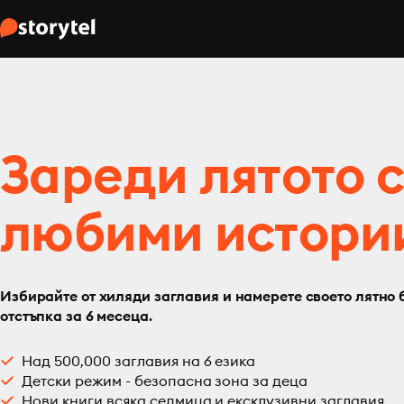
Зареди лятото 
любими истори
Избирайте от хиляди заглавия и намерете своето лятно 
отстъпка за 6 месеца.
Над 500,000 заглавия на 6 езика
Детски режим - безопасна зона за деца
Нови книги всяка седмица и ексклузивни заглавия