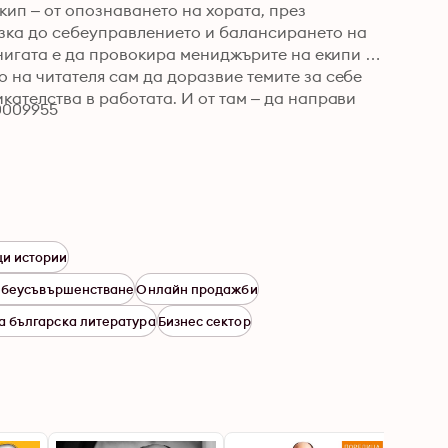
ип – от опознаването на хората, през 
зка до себеуправлението и балансирането на 
 книгата е да провокира мениджърите на екипи 
 на читателя сам да доразвие темите за себе 
кателства в работата. И от там – да направи 
0009955
и истории
беусъвършенстване
Онлайн продажби
 българска литература
Бизнес сектор