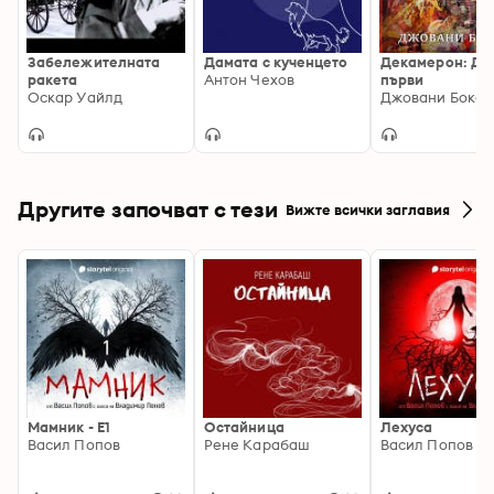
Забележителната
Дамата с кученцето
Декамерон: Де
ракета
Антон Чехов
първи
Оскар Уайлд
Джовани Бокач
Другите започват с тези
Вижте всички заглавия
Мамник - E1
Остайница
Лехуса
Васил Попов
Рене Карабаш
Васил Попов