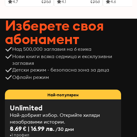
4.7
4.1
4.6
Изберете своя
абонамент
Над 500,000 заглавия на 6 езика
Нови книги всяка седмица и ексклузивни
заглавия
Детски режим - безопасна зона за деца
Офлайн режим
Най-популярен
Unlimited
Най-добрият избор. Открийте хиляди
незабравими истории.
8.69 € | 16.99 лв.
/30 дни
1 профил