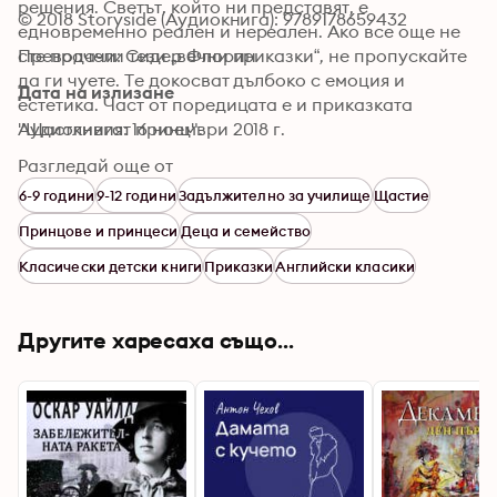
решения. Светът, който ни представят, е 
© 2018 Storyside (Аудиокнига): 9789178659432
едновременно реален и нереален. Ако все още не 
сте прочели тези „вечни приказки“, не пропускайте 
Преводачи: Сидер Флорин
да ги чуете. Те докосват дълбоко с емоция и 
Дата на излизане
естетика. Част от поредицата е и приказката 
"Щастливият принц".
Аудиокнига: 16 ноември 2018 г.
Разгледай още от
6-9 години
9-12 години
Задължително за училище
Щастие
Принцове и принцеси
Деца и семейство
Класически детски книги
Приказки
Английски класики
Другите харесаха също...