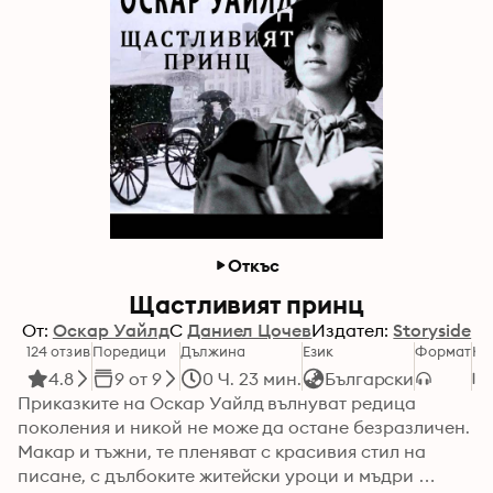
Откъс
Щастливият принц
От:
Оскар Уайлд
С
Даниел Цочев
Издател:
Storyside
124 отзив
Поредици
Дължина
Език
Формат
Ка
4.8
9 от 9
0 Ч. 23 мин.
Български
Приказките на Оскар Уайлд вълнуват редица 
поколения и никой не може да остане безразличен. 
Макар и тъжни, те пленяват с красивия стил на 
писане, с дълбоките житейски уроци и мъдри 