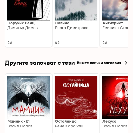
Поручик Бенц
Лавина
Антихрист
Димитър Димов
Блага Димитрова
Емилиян Стане
Другите започват с тези
Вижте всички заглавия
Мамник - E1
Остайница
Лехуса
Васил Попов
Рене Карабаш
Васил Попов