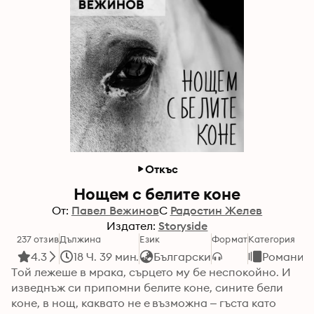
Откъс
Нощем с белите коне
От:
Павел Вежинов
С
Радостин Желев
Издател:
Storyside
237 отзив
Дължина
Език
Формат
Категория
4.3
18 Ч. 39 мин.
Български
Романи
Той лежеше в мрака, сърцето му бе неспокойно. И 
изведнъж си припомни белите коне, сините бели 
коне, в нощ, каквато не е възможна – гъста като 