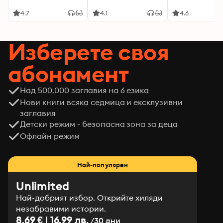
4.7
4.1
4.6
Изберете своя
абонамент
Над 500,000 заглавия на 6 езика
Нови книги всяка седмица и ексклузивни
заглавия
Детски режим - безопасна зона за деца
Офлайн режим
Най-популярен
Unlimited
Най-добрият избор. Открийте хиляди
незабравими истории.
8.69 € | 16.99 лв.
/30 дни