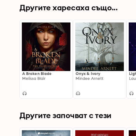
Другите харесаха също...
A Broken Blade
Onyx & Ivory
Lig
Melissa Blair
Mindee Arnett
Lau
Другите започват с тези