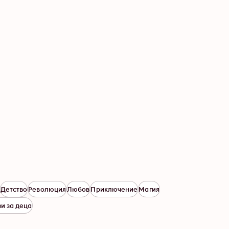
Детство
Революция
Любов
Приключение
Магия
и за деца