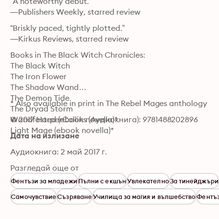
“A noteworthy debut.”

—Publishers Weekly, starred review
“Briskly paced, tightly plotted.”

—Kirkus Reviews, starred review
Books in The Black Witch Chronicles:

The Black Witch

The Iron Flower

The Shadow Wand

The Demon Tide

* Also available in print in The Rebel Mages anthology
The Dryad Storm

Wandfasted (ebook novella)*

© 2017 HarperCollins (Аудиокнига): 9781488202896
Light Mage (ebook novella)*
Дата на излизане
Аудиокнига: 2 май 2017 г.
Разгледай още от
Фентъзи за младежи
Пълни с екшън
Увлекателно
За тинейджъри
Самочувствие
Съзряване
Училища за магия и вълшебство
Фентъз