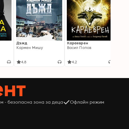
Дъжд
Караеврен
Смок
Кармен Мишу
Васил Попов
Ели Л
4.8
4.2
4.6
ент
м - безопасна зона за деца
Офлайн режим