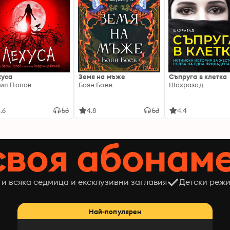
хуса
Земя на мъже
Съпруга в клетка
ил Попов
Боян Боев
Шахразад
.6
4.8
4.4
своя абонам
ги всяка седмица и ексклузивни заглавия
Детски режи
Най-популярен