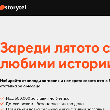
Зареди лятото 
любими истори
Избирайте от хиляди заглавия и намерете своето лятно 
отстъпка за 6 месеца.
Над 500,000 заглавия на 6 езика
Детски режим - безопасна зона за деца
Нови книги всяка седмица и ексклузивни заглавия