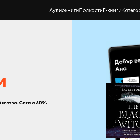
Аудиокниги
Подкасти
E-книги
Катего
с
и
бягство. Сега с 60%