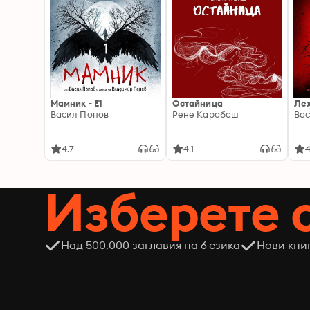
Мамник - E1
Остайница
Ле
Васил Попов
Рене Карабаш
Вас
4.7
4.1
4
Изберете 
Над 500,000 заглавия на 6 езика
Нови кни