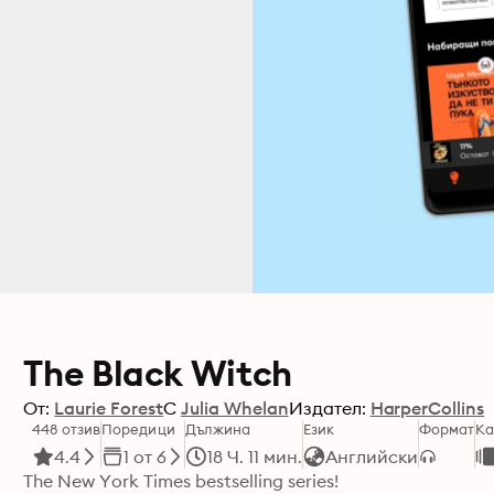
The Black Witch
От:
Laurie Forest
С
Julia Whelan
Издател:
HarperCollins
448 отзив
Поредици
Дължина
Език
Формат
Ка
4.4
1 от 6
18 Ч. 11 мин.
Английски
The New York Times bestselling series!