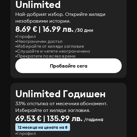
Unlimited
Най-добрият избор. Открийте хиляди
незабравими истории.
8.69 € | 16.99 лв.
/30 дни
1 профил
Неограничен достъп
Избирайте от хиляди заглавия
Слушайте и четете неограничено
Прекратете по всяко време
Пробвайте сега
Unlimited Годишен
33% отстъпка от месечния абонамент.
Избирайте от хиляди заглавия.
69.53 € | 135.99 лв.
/година
12 месеца на цената на 8
1 профил