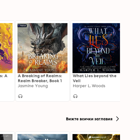
s: A
A Breaking of Realms:
What Lies beyond the
Daugh
Realm Breaker, Book 1
Veil
Godde
Jasmine Young
Harper L. Woods
Sue L
Вижте всички заглавия