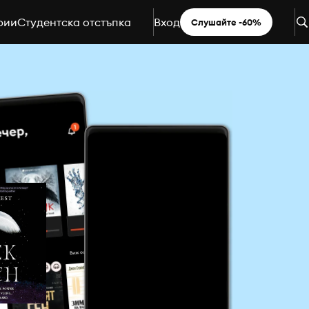
рии
Студентска отстъпка
Вход
Слушайте -60%