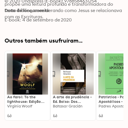
© 2020 Unaspress (E-book): 9788584631254
propõe uma leitura profunda e transformadora do 
texto bíblico, considerando como Jesus se relacionava 
Data de lançamento
com as Escrituras.
E-book: 4 de setembro de 2020
Outros também usufruíram...
Ao farol: To the
A arte da prudência -
Patrística - Pad
lighthouse: Edição
Ed. Bolso: Dos
Apostólicos - Vol
bilíngue português -
Virginia Woolf
aforismos que se
Baltasar Gracián
Clemente Roma
Padres Apostóli
inglês
encontram nas obras
Inácio de Antioq
de Lorenzo Gracián
Policarpo de Esm
O pastor de Her
Carta de Barnab