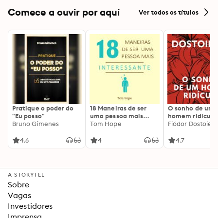
Pápias | Didaqu
Comece a ouvir por aqui
Ver todos os títulos
Pratique o poder do
18 Maneiras de ser
O sonho de um
"Eu posso"
uma pessoa mais
homem ridículo
Bruno Gimenes
interessante
Tom Hope
Fiódor Dostoiévs
4.6
4
4.7
A STORYTEL
Sobre
Vagas
Investidores
Imprensa