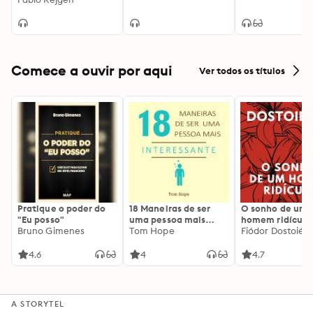
Comece a ouvir por aqui
Ver todos os títulos
Pratique o poder do
18 Maneiras de ser
O sonho de um
"Eu posso"
uma pessoa mais
homem ridículo
Bruno Gimenes
interessante
Tom Hope
Fiódor Dostoiévs
4.6
4
4.7
A STORYTEL