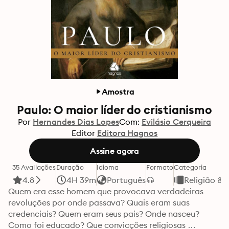
Amostra
Paulo: O maior líder do cristianismo
Por
Hernandes Dias Lopes
Com:
Evilásio Cerqueira
Editor
Editora Hagnos
Assine agora
35 Avaliações
Duração
Idioma
Formato
Categoria
4.8
4H 39m
Português
Religião & 
Quem era esse homem que provocava verdadeiras 
revoluções por onde passava? Quais eram suas 
credenciais? Quem eram seus pais? Onde nasceu? 
Como foi educado? Que convicções religiosas 