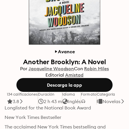
Avance
Another Brooklyn: A Novel
Por
Jacqueline Woodson
Con
Robin Miles
Editorial
Amistad
Descarga la app
134 calificaciones
Duración
Idioma
Formato
Categoría
3.8
2 h 43 m
Inglés
Novelas
Longlisted for the National Book Award
New York Times Bestseller 
The acclaimed New York Times bestselling and 