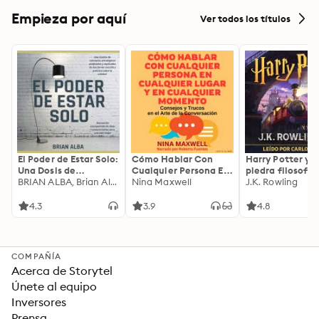
Empieza por aquí
Ver todos los títulos
El Poder de Estar Solo:
Cómo Hablar Con
Harry Potter y l
Una Dosis de
Cualquier Persona En
piedra filosofal
Motivación
BRIAN ALBA, Brian Alba
Cualquier Lugar Y En
Nina Maxwell
J.K. Rowling
Acompañada de
Cualquier Momento
Ideas Revolucionarias
4.3
3.9
4.8
Para una Vida Mejor
COMPAÑÍA
Acerca de Storytel
Únete al equipo
Inversores
Prensa