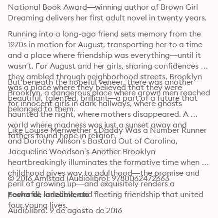
National Book Award—winning author of Brown Girl 
Dreaming delivers her first adult novel in twenty years.
Running into a long-ago friend sets memory from the 
1970s in motion for August, transporting her to a time 
and a place where friendship was everything—until it 
wasn’t. For August and her girls, sharing confidences as 
they ambled through neighborhood streets, Brooklyn 
But beneath the hopeful veneer, there was another 
was a place where they believed that they were 
Brooklyn, a dangerous place where grown men reached 
beautiful, talented, brilliant—a part of a future that 
for innocent girls in dark hallways, where ghosts 
belonged to them.
haunted the night, where mothers disappeared. A 
world where madness was just a sunset away and 
Like Louise Meriwether’s Daddy Was a Number Runner 
fathers found hope in religion. 
and Dorothy Allison’s Bastard Out of Carolina, 
Jacqueline Woodson’s Another Brooklyn 
heartbreakingly illuminates the formative time when 
childhood gives way to adulthood—the promise and 
© 2016 Amistad (Audiolibro): 9780062472663
peril of growing up—and exquisitely renders a 
powerful, indelible, and fleeting friendship that united 
Fecha de lanzamiento
four young lives.
Audiolibro: 9 de agosto de 2016