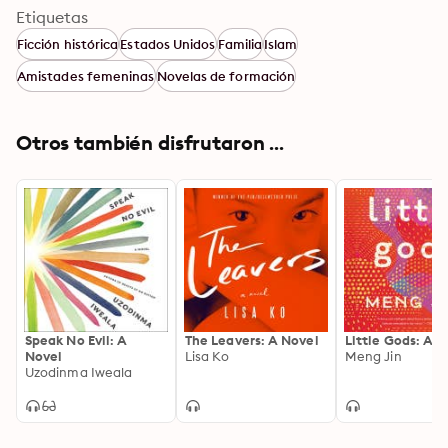
Etiquetas
Ficción histórica
Estados Unidos
Familia
Islam
Amistades femeninas
Novelas de formación
Otros también disfrutaron ...
Speak No Evil: A
The Leavers: A Novel
Little Gods: A N
Novel
Lisa Ko
Meng Jin
Uzodinma Iweala