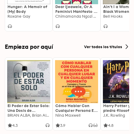
Hunger: A Memoir of
Dear Ijeawele, Or A
Ain't I a Woman
(My) Body
Feminist Manifesto In
Black Women a
Roxane Gay
Fifteen Suggestions
Chimamanda Ngozi Adichie
Feminism 2nd Ed
Bell Hooks
Empieza por aquí
Ver todos los títulos
El Poder de Estar Solo:
Cómo Hablar Con
Harry Potter y l
Una Dosis de
Cualquier Persona En
piedra filosofal
Motivación
BRIAN ALBA, Brian Alba
Cualquier Lugar Y En
Nina Maxwell
J.K. Rowling
Acompañada de
Cualquier Momento
Ideas Revolucionarias
4.3
3.9
4.8
Para una Vida Mejor