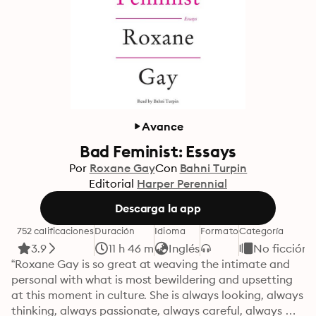
Avance
Bad Feminist: Essays
Por
Roxane Gay
Con
Bahni Turpin
Editorial
Harper Perennial
Descarga la app
752 calificaciones
Duración
Idioma
Formato
Categoría
3.9
11 h 46 m
Inglés
No ficción
“Roxane Gay is so great at weaving the intimate and 
personal with what is most bewildering and upsetting 
at this moment in culture. She is always looking, always 
thinking, always passionate, always careful, always 