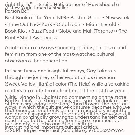
right there.” — Sheila Heti, author of How Should a 
A New York Times Bestseller
Person Be?
Best Book of the Year: NPR • Boston Globe • Newsweek 
• Time Out New York • Oprah.com • Miami Herald • 
Book Riot • Buzz Feed • Globe and Mail (Toronto) • The 
Root • Shelf Awareness
A collection of essays spanning politics, criticism, and 
feminism from one of the most-watched cultural 
observers of her generation
In these funny and insightful essays, Gay takes us 
through the journey of her evolution as a woman 
(Sweet Valley High) of color (The Help) while also taking 
readers on a ride through culture of the last few years 
(Girls, Django in Chains) and commenting on the state 
Bad Feminist is a sharp, funny, and spot-on look at the 
of feminism today (abortion, Chris Brown). The portrait 
ways in which the culture we consume becomes who we 
that emerges is not only one of an incredibly insightful 
are, and an inspiring call-to-arms of all the ways we still 
woman continually growing to understand herself and 
need to do better, coming from one of our most 
our society, but also one of our culture.
interesting and important cultural critics.
© 2014 Harper Perennial (Audiolibro): 9780062379764