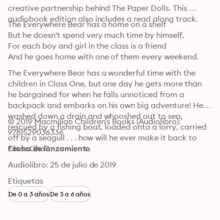
creative partnership behind The Paper Dolls. This 
audiobook edition also includes a read along track.
The Everywhere Bear has a home on a shelf

But he doesn't spend very much time by himself,

For each boy and girl in the class is a friend

And he goes home with one of them every weekend.
The Everywhere Bear has a wonderful time with the 
children in Class One, but one day he gets more than 
he bargained for when he falls unnoticed from a 
backpack and embarks on his own big adventure! He's 
washed down a drain and whooshed out to sea, 
© 2019 Macmillan Children's Books (Audiolibro): 
rescued by a fishing boat, loaded onto a lorry, carried 
9781529036336
off by a seagull . . . how will he ever make it back to 
Class One?
Fecha de lanzamiento
Audiolibro: 25 de julio de 2019
Etiquetas
De 0 a 3 años
De 3 a 6 años