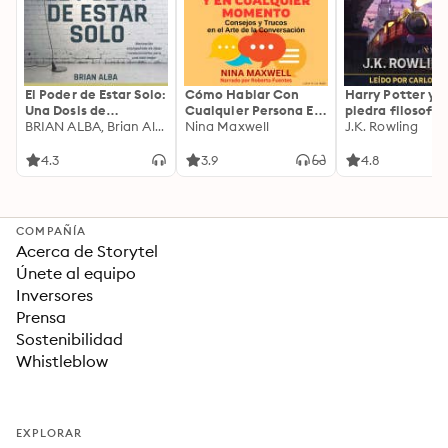
El Poder de Estar Solo:
Cómo Hablar Con
Harry Potter y l
Una Dosis de
Cualquier Persona En
piedra filosofal
Motivación
BRIAN ALBA, Brian Alba
Cualquier Lugar Y En
Nina Maxwell
J.K. Rowling
Acompañada de
Cualquier Momento
Ideas Revolucionarias
4.3
3.9
4.8
Para una Vida Mejor
COMPAÑÍA
Acerca de Storytel
Únete al equipo
Inversores
Prensa
Sostenibilidad
Whistleblow
EXPLORAR