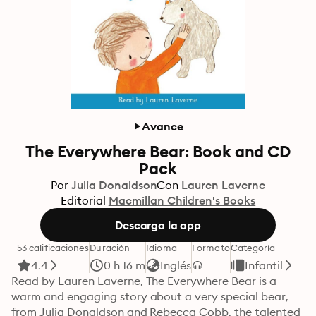
Avance
The Everywhere Bear: Book and CD
Pack
Por
Julia Donaldson
Con
Lauren Laverne
Editorial
Macmillan Children's Books
Descarga la app
53 calificaciones
Duración
Idioma
Formato
Categoría
4.4
0 h 16 m
Inglés
Infantil
Read by Lauren Laverne, The Everywhere Bear is a 
warm and engaging story about a very special bear, 
from Julia Donaldson and Rebecca Cobb, the talented 