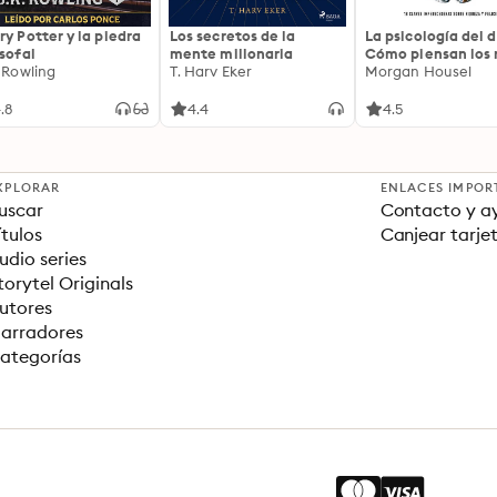
ry Potter y la piedra
Los secretos de la
La psicología del d
osofal
mente millonaria
Cómo piensan los r
. Rowling
T. Harv Eker
18 claves imperec
Morgan Housel
sobre riqueza y fe
.8
4.4
4.5
XPLORAR
ENLACES IMPOR
uscar
Contacto y a
ítulos
Canjear tarje
udio series
torytel Originals
utores
arradores
ategorías