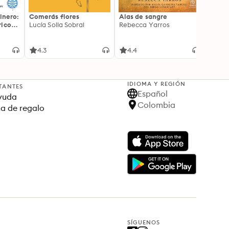
inero:
Comerás flores
Alas de sangre
Harry 
icos:
Lucía Solla Sobral
Rebecca Yarros
prisi
ederas
J.K. R
licidad
4.3
4.4
4.9
IDIOMA Y REGIÓN
TANTES
Español
yuda
Colombia
ta de regalo
SÍGUENOS