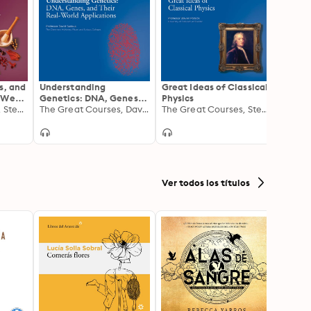
s, and
Understanding
Great Ideas of Classical
Anthr
t We
Genetics: DNA, Genes,
Physics
Study
y Be
The Great Courses, Steven Novella
and Their Real-World
The Great Courses, David Sadava
The Great Courses, Steven Pollock
Applications
Ver todos los títulos