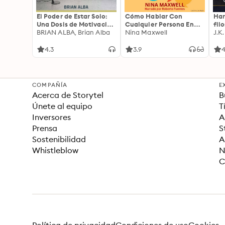
El Poder de Estar Solo:
Cómo Hablar Con
Har
Una Dosis de Motivación
Cualquier Persona En
fil
Acompañada de Ideas
BRIAN ALBA, Brian Alba
Cualquier Lugar Y En
Nina Maxwell
J.K
Revolucionarias Para
Cualquier Momento
una Vida Mejor
4.3
3.9
4
COMPAÑÍA
E
Acerca de Storytel
B
Únete al equipo
T
Inversores
A
Prensa
S
Sostenibilidad
A
Whistleblow
N
C
Política de privacidad
Condiciones de uso
Cookies