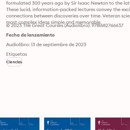
formulated 300 years ago by Sir Isaac Newton to the lat
These lucid, information-packed lectures convey the exci
connections between discoveries over time. Veteran scie
most complex ideas simple and memorable.
© 2023 The Great Courses (Audiolibro): 9781682766637
Fecha de lanzamiento
Audiolibro: 13 de septiembre de 2023
Etiquetas
Ciencias