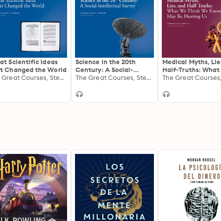
at Scientific Ideas
Science in the 20th
Medical Myths, Lie
t Changed the World
Century: A Social-
Half-Truths: Wha
The Great Courses, Steven L. Goldman
Intellectual Survey
The Great Courses, Steven L. Goldman
Think We Know Ma
Hurting Us