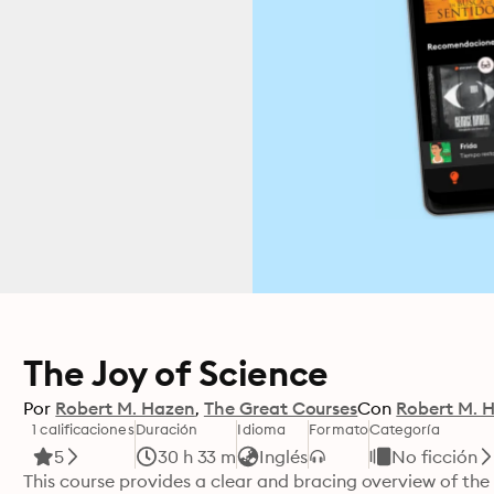
The Joy of Science
Por
Robert M. Hazen
The Great Courses
Con
Robert M. 
1 calificaciones
Duración
Idioma
Formato
Categoría
5
30 h 33 m
Inglés
No ficción
This course provides a clear and bracing overview of the e