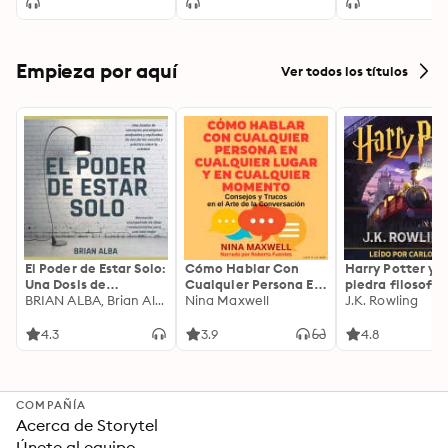
Empieza por aquí
Ver todos los títulos
El Poder de Estar Solo:
Cómo Hablar Con
Harry Potter y l
Una Dosis de
Cualquier Persona En
piedra filosofal
Motivación
BRIAN ALBA, Brian Alba
Cualquier Lugar Y En
Nina Maxwell
J.K. Rowling
Acompañada de
Cualquier Momento
Ideas Revolucionarias
4.3
3.9
4.8
Para una Vida Mejor
COMPAÑÍA
Acerca de Storytel
Únete al equipo