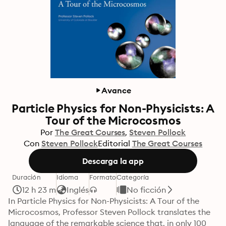
Avance
Particle Physics for Non-Physicists: A
Tour of the Microcosmos
Por
The Great Courses
Steven Pollock
Con
Steven Pollock
Editorial
The Great Courses
Descarga la app
Duración
Idioma
Formato
Categoría
12 h 23 m
Inglés
No ficción
In Particle Physics for Non-Physicists: A Tour of the 
Microcosmos, Professor Steven Pollock translates the 
language of the remarkable science that, in only 100 