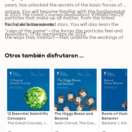
years, has unlocked the secrets of the basic forces of 
nature. You will become familiar with the fundamental 
© 2023 The Great Courses (Audiolibro): 9781682766729
particles that make up all matter, from the tiniest 
microbe to the sun and stars. You will also learn the 
Fecha de lanzamiento
"rules of the game"—the forces the particles feel and 
Audiolibro: 13 de septiembre de 2023
the ways they interact—that underlie the workings of 
the universe.
Otros también disfrutaron ...
12 Essential Scientific
The Higgs Boson and
Roots of Huma
Concepts
Beyond
Behavior
The Great Courses, Indre Viskontas
Sean Carroll, The Great Courses