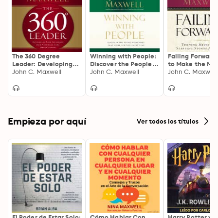
The 360 Degree
Winning with People:
Failing Forward
Leader: Developing
Discover the People
to Make the Mos
Your Influence from
John C. Maxwell
Principles that Work
John C. Maxwell
Your Mistakes
John C. Maxwell
Anywhere in the
for You Every Time
Organization
Empieza por aquí
Ver todos los títulos
El Poder de Estar Solo:
Cómo Hablar Con
Harry Potter y l