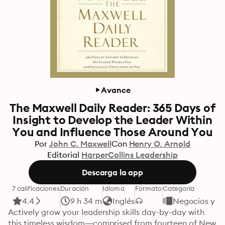
Avance
The Maxwell Daily Reader: 365 Days of
Insight to Develop the Leader Within
You and Influence Those Around You
Por
John C. Maxwell
Con
Henry O. Arnold
Editorial
HarperCollins Leadership
Descarga la app
7 calificaciones
Duración
Idioma
Formato
Categoría
4.4
9 h 34 m
Inglés
Negocios y fi
Actively grow your leadership skills day-by-day with 
this timeless wisdom—comprised from fourteen of New 