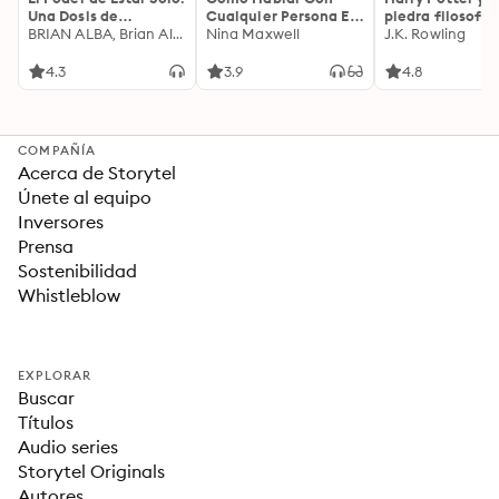
Una Dosis de
Cualquier Persona En
piedra filosofal
Motivación
BRIAN ALBA, Brian Alba
Cualquier Lugar Y En
Nina Maxwell
J.K. Rowling
Acompañada de
Cualquier Momento
Ideas Revolucionarias
4.3
3.9
4.8
Para una Vida Mejor
COMPAÑÍA
Acerca de Storytel
Únete al equipo
Inversores
Prensa
Sostenibilidad
Whistleblow
EXPLORAR
Buscar
Títulos
Audio series
Storytel Originals
Autores