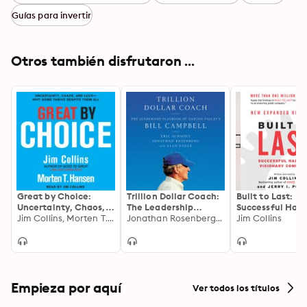
Guías para invertir
Otros también disfrutaron ...
Great by Choice:
Trillion Dollar Coach:
Built to Last:
Uncertainty, Chaos,
The Leadership
Successful Habi
and Luck--Why Some
Jim Collins, Morten T. Hansen
Playbook of Silicon
Jonathan Rosenberg, Eric Schmidt, Alan Eagle
Visionary Comp
Jim Collins
Thrive Despite Them
Valley's Bill Campbell
All
Empieza por aquí
Ver todos los títulos