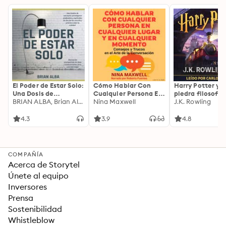
El Poder de Estar Solo:
Cómo Hablar Con
Harry Potter y l
Una Dosis de
Cualquier Persona En
piedra filosofal
Motivación
BRIAN ALBA, Brian Alba
Cualquier Lugar Y En
Nina Maxwell
J.K. Rowling
Acompañada de
Cualquier Momento
Ideas Revolucionarias
4.3
3.9
4.8
Para una Vida Mejor
COMPAÑÍA
Acerca de Storytel
Únete al equipo
Inversores
Prensa
Sostenibilidad
Whistleblow