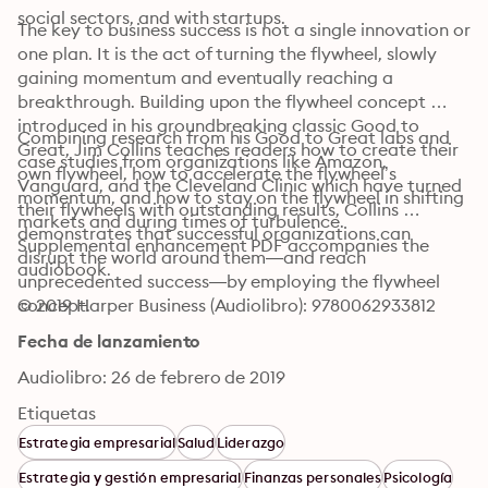
social sectors, and with startups.
The key to business success is not a single innovation or 
one plan. It is the act of turning the flywheel, slowly 
gaining momentum and eventually reaching a 
breakthrough. Building upon the flywheel concept 
introduced in his groundbreaking classic Good to 
Combining research from his Good to Great labs and 
Great, Jim Collins teaches readers how to create their 
case studies from organizations like Amazon, 
own flywheel, how to accelerate the flywheel’s 
Vanguard, and the Cleveland Clinic which have turned 
momentum, and how to stay on the flywheel in shifting 
their flywheels with outstanding results, Collins 
markets and during times of turbulence.
demonstrates that successful organizations can 
Supplemental enhancement PDF accompanies the 
disrupt the world around them—and reach 
audiobook.
unprecedented success—by employing the flywheel 
concept.
© 2019 Harper Business (Audiolibro): 9780062933812
Fecha de lanzamiento
Audiolibro: 26 de febrero de 2019
Etiquetas
Estrategia empresarial
Salud
Liderazgo
Estrategia y gestión empresarial
Finanzas personales
Psicología