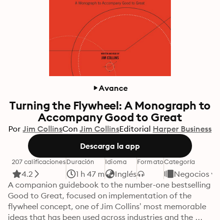
Avance
Turning the Flywheel: A Monograph to
Accompany Good to Great
Por
Jim Collins
Con
Jim Collins
Editorial
Harper Business
Descarga la app
207 calificaciones
Duración
Idioma
Formato
Categoría
4.2
1 h 47 m
Inglés
Negocios y 
A companion guidebook to the number-one bestselling 
Good to Great, focused on implementation of the 
flywheel concept, one of Jim Collins’ most memorable 
ideas that has been used across industries and the 