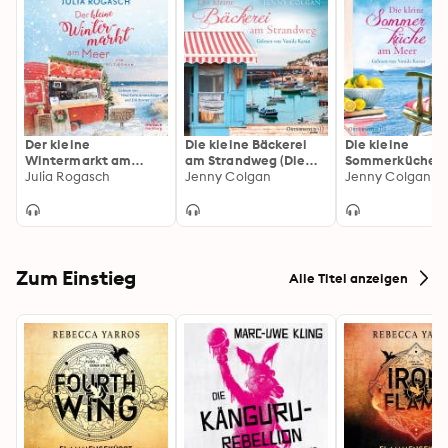
Der kleine
Die kleine Bäckerei
Die kleine
Wintermarkt am
am Strandweg (Die
Sommerküche 
Meer: Ein Sylt-Roman
Julia Rogasch
kleine Bäckerei am
Jenny Colgan
Meer (Floras Küc
Jenny Colgan
Strandweg 1)
Zum Einstieg
Alle Titel anzeigen