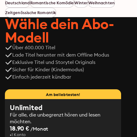
Ben genau der Richtige? Ach, wenn es nur so einfach 
Deutschland
Romantische Komödie
Winter
Weihnachten
wäre!
Zeitgenössische Romantik
Wähle dein Abo-
Modell
Über 600.000 Titel
Lade Titel herunter mit dem Offline Modus
Exklusive Titel und Storytel Originals
Sicher für Kinder (Kindermodus)
Einfach jederzeit kündbar
Am beliebtesten!
Unlimited
Für alle, die unbegrenzt hören und lesen
möchten.
18.90 €
/Monat
1 Konto