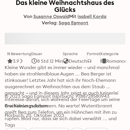
Das kleine Weihnachtshaus des
Glücks
Von
Susanne Oswald
Mit
Isabell Korda
Verlag:
Saga Egmont
18 Bewertung
Dauer
Sprache
Format
Kategorie
3.9
8 Std 12 Min
Deutsch
Romance
Kleine Wunder gibt es immer wieder – und manchmal 
haben sie strahlendblaue Augen … Bea Berger ist 
stinksauer! Letztes Jahr hat sich ihr Noch-Ehemann 
ausgerechnet an Weihnachten aus dem Staub 
gemacht – und in diesem Jahr zeigt er auch keinerlei 
© 2023 Saga Egmont (Hörbuch): 9788728580943
Interesse daran, sich während der Feiertage um seine 
drei Kinder zu kümmern. Na warte! Wutentbrannt 
Erscheinungsdatum
greift Bea zum Telefon, um ein Hühnchen mit ihm zu 
Hörbuch: 20. Oktober 2023
rupfen. Blöd nur, dass sie sich dabei verwählt … und 
plötzlich der falsche Mann vor ihrer Tür steht. Oder ist 
Tags