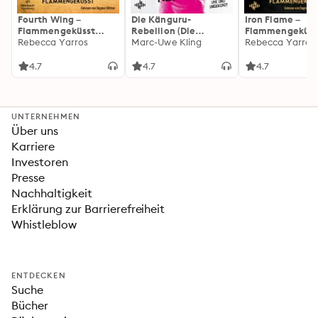
Fourth Wing –
Die Känguru-
Iron Flame –
Flammengeküsst
Rebellion (Die
Flammengeküss
(Flammengeküsst-
Rebecca Yarros
Känguru-Werke 5)
Marc-Uwe Kling
(Flammengeküs
Rebecca Yarros
Reihe 1)
Reihe 2): Die
heißersehnte
4.7
4.7
4.7
Fortsetzung des
Fantasy-Erfolgs
»Fourth Wing«
UNTERNEHMEN
Über uns
Karriere
Investoren
Presse
Nachhaltigkeit
Erklärung zur Barrierefreiheit
Whistleblow
ENTDECKEN
Suche
Bücher