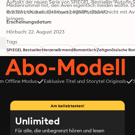
Auftakt der neuen Serie von SPIEGEL-Bestseller-Autorin 
Medienrummel mit, den Aven eigentlich meiden wollte. Doc
ihm fernzuhalten. Bis Hayes begreift, dass er nicht mit A
© 2023 LYX.audio (Hörbuch): 9783966353472
bringen. 
Erscheinungsdatum
Hörbuch: 22. August 2023
Tags
SPIEGEL Bestseller
Herzerwärmend
Romantisch
Zeitgenössische Ro
 Abo-Modell
em Offline Modus
Exklusive Titel und Storytel Originals
Am beliebtesten!
Unlimited
Für alle, die unbegrenzt hören und lesen