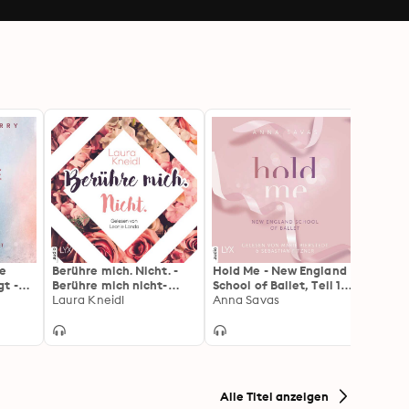
e
Berühre mich. Nicht. -
Hold Me - New England
Stay 
t -
Berühre mich nicht-
School of Ballet, Teil 1
School
ihe,
Reihe, Teil 1 (Ungekürzt)
Laura Kneidl
(Ungekürzt)
Anna Savas
(Unge
Anna 
Alle Titel anzeigen