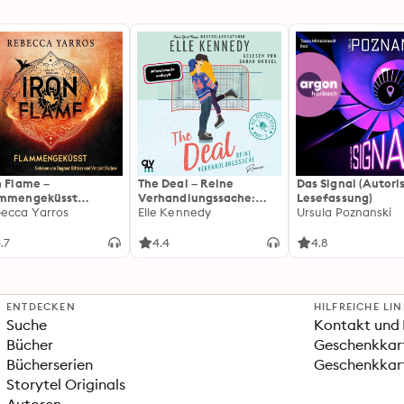
n Flame –
The Deal – Reine
Das Signal (Autori
ammengeküsst
Verhandlungssache:
Lesefassung)
ammengeküsst-Reihe
ecca Yarros
Off-Campus 1 | Roman |
Elle Kennedy
Ursula Poznanski
 Die heißersehnte
BookTok-Liebling |
tsetzung des
Prickelnde College-
.7
4.4
4.8
tasy-Erfolgs »Fourth
Romance für New
ng«
Adults
ENTDECKEN
HILFREICHE LI
Suche
Kontakt und 
Bücher
Geschenkkar
Bücherserien
Geschenkkart
Storytel Originals