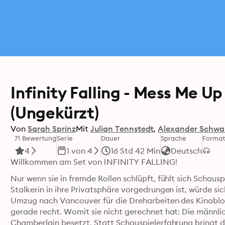
Infinity Falling - Mess Me Up 
(Ungekürzt)
Von
Sarah Sprinz
Mit
Julian Tennstedt
Alexander Schwa
71 Bewertung
Serie
Dauer
Sprache
Forma
4
1 von 4
16 Std 42 Min
Deutsch
Willkommen am Set von INFINITY FALLING!
Nur wenn sie in fremde Rollen schlüpft, fühlt sich Schausp
Stalkerin in ihre Privatsphäre vorgedrungen ist, würde si
Umzug nach Vancouver für die Dreharbeiten des Kinobl
gerade recht. Womit sie nicht gerechnet hat: Die männlic
Chamberlain besetzt. Statt Schauspielerfahrung bringt 