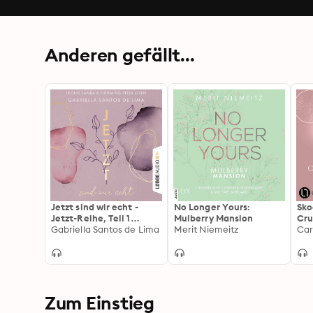
Anderen gefällt...
Jetzt sind wir echt -
No Longer Yours:
Sko
Jetzt-Reihe, Teil 1
Mulberry Mansion
Cru
(Ungekürzt)
Gabriella Santos de Lima
Merit Niemeitz
Rei
Car
Zum Einstieg