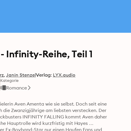
- Infinity-Reihe, Teil 1
rz
Janin Stenzel
Verlag:
LYX.audio
t
Kategorie
Romance
ielerin Aven Amenta wie sie selbst. Doch seit eine 
ch die Zwanzigjährige am liebsten verstecken. Der 
ockbusters INFINITY FALLING kommt Aven daher 
he Hauptrolle wird kurzfristig mit Hayes 
der Ex-Boyband-Star nur einen Haufen Fans und 