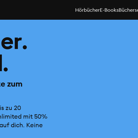
Hörbücher
E-Books
Büchers
er.
.
te zum
is zu 20
nlimited mit 50%
auf dich. Keine