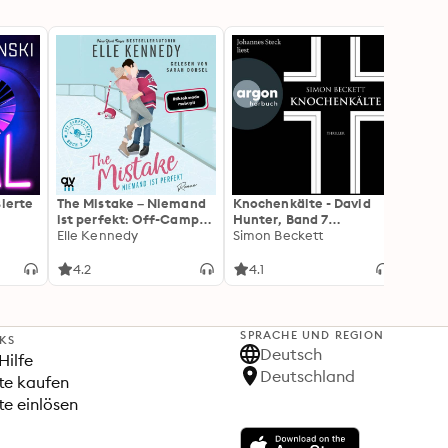
sierte
The Mistake – Niemand
Knochenkälte - David
Onyx 
ist perfekt: Off-Campus
Hunter, Band 7
Flamm
2 | Roman
Elle Kennedy
(Ungekürzte Lesung)
Simon Beckett
(Flam
Rebec
3): Di
Forts
4.2
4.1
4.3
Wing«
SPRACHE UND REGION
NKS
Deutsch
Hilfe
Deutschland
te kaufen
e einlösen