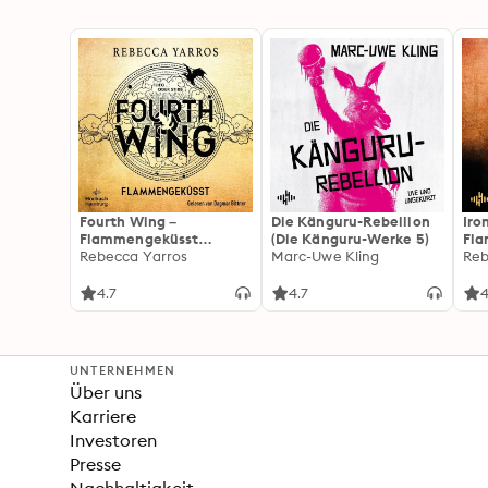
Fourth Wing –
Die Känguru-Rebellion
Iro
Flammengeküsst
(Die Känguru-Werke 5)
Fl
(Flammengeküsst-Reihe
Rebecca Yarros
Marc-Uwe Kling
(Fl
Reb
1)
2):
For
4.7
4.7
4
Fan
Wi
UNTERNEHMEN
Über uns
Karriere
Investoren
Presse