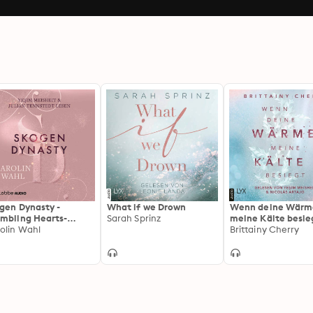
gen Dynasty -
What if we Drown
Wenn deine Wärm
mbling Hearts-
Sarah Sprinz
meine Kälte besieg
he, Teil 1 (Ungekürzt)
olin Wahl
Coldest Winter-Re
Brittainy Cherry
Teil 1 (Ungekürzt)