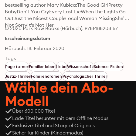
bestselling author Mary Kubica:The Good GirlPretty 
BabyDon’t You CryEvery Last LieWhen the Lights Go 
OutJust the Nicest CoupleLocal Woman MissingShe’s 
Not SorryIt's Not Her
© 2020 Park Row Books (Hörbuch): 9781488208157
Erscheinungsdatum
Hörbuch: 18. Februar 2020
Tags
Page turner
Familienleben
Liebe
Wissenschaft
Science-Fiction
Justiz-Thriller
Familiendramen
Psychologischer Thriller
Wähle dein Abo-
Modell
Über 600.000 Titel
Lade Titel herunter mit dem Offline Modus
Exklusive Titel und Storytel Originals
Sicher für Kinder (Kindermodus)