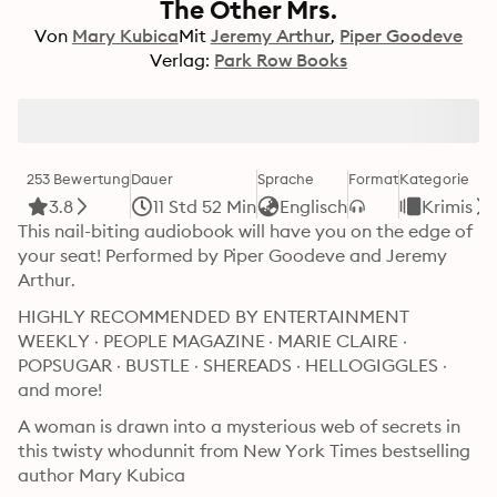
The Other Mrs.
Von
Mary Kubica
Mit
Jeremy Arthur
Piper Goodeve
Verlag:
Park Row Books
253 Bewertung
Dauer
Sprache
Format
Kategorie
3.8
11 Std 52 Min
Englisch
Krimis
This nail-biting audiobook will have you on the edge of 
your seat! Performed by Piper Goodeve and Jeremy 
Arthur.
HIGHLY RECOMMENDED BY ENTERTAINMENT 
WEEKLY · PEOPLE MAGAZINE · MARIE CLAIRE · 
POPSUGAR · BUSTLE · SHEREADS · HELLOGIGGLES · 
and more!
A woman is drawn into a mysterious web of secrets in 
this twisty whodunnit from New York Times bestselling 
author Mary Kubica