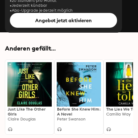
20 Stunden/pro Monat
Jederzeit kündbar
Abo-Upgrade jederzeit möglich
Angebot jetzt aktivieren
Anderen gefällt...
Just Like The Other
Before She Knew Him:
The Lies We Tol
Girls
A Novel
Camilla Way
Claire Douglas
Peter Swanson