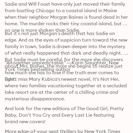
Sadie and Will Foust have only just moved their family 
from bustling Chicago to a coastal island in Maine 
when their neighbor Morgan Baines is found dead in her 
home. The murder rocks their tiny coastal island, but 
no one is more shaken than Sadie.
But it’s not just Morgan’s death that has Sadie on 
edge. And as the eyes of suspicion turn toward the new 
family in town, Sadie is drawn deeper into the mystery 
of what really happened that dark and deadly night. 
But Sadie must be careful, for the more she discovers 
“Altogether unpredictable.” —Karin Slaughter, New 
about Mrs. Baines, the more she begins to realize just 
York Times bestselling author
how much she has to lose if the truth ever comes to 
light.
Don't miss Mary Kubica's newest novel, It's Not Her, 
where two families vacationing together at a secluded 
lake resort are at the center of a chilling crime and 
mysterious disappearance.
And look for the new editions of The Good Girl, Pretty 
Baby, Don’t You Cry and Every Last Lie featuring 
brand new covers!
More edge-of-your-seat thrillers by New York Times 