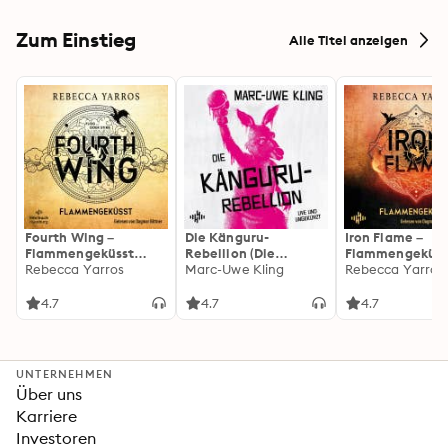
Zum Einstieg
Alle Titel anzeigen
Fourth Wing –
Die Känguru-
Iron Flame –
Flammengeküsst
Rebellion (Die
Flammengeküss
(Flammengeküsst-
Rebecca Yarros
Känguru-Werke 5)
Marc-Uwe Kling
(Flammengeküs
Rebecca Yarros
Reihe 1)
Reihe 2): Die
heißersehnte
4.7
4.7
4.7
Fortsetzung des
Fantasy-Erfolgs
»Fourth Wing«
UNTERNEHMEN
Über uns
Karriere
Investoren