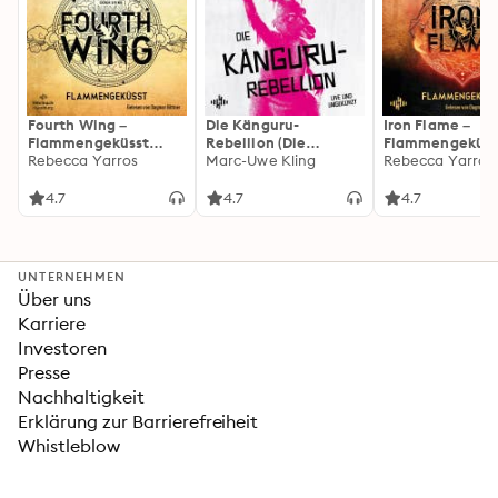
Fourth Wing –
Die Känguru-
Iron Flame –
Flammengeküsst
Rebellion (Die
Flammengeküss
(Flammengeküsst-
Rebecca Yarros
Känguru-Werke 5)
Marc-Uwe Kling
(Flammengeküs
Rebecca Yarros
Reihe 1)
Reihe 2): Die
heißersehnte
4.7
4.7
4.7
Fortsetzung des
Fantasy-Erfolgs
»Fourth Wing«
UNTERNEHMEN
Über uns
Karriere
Investoren
Presse
Nachhaltigkeit
Erklärung zur Barrierefreiheit
Whistleblow