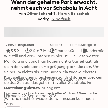
Wenn der geheime Park erwacht,
nehmt euch vor Schabalu in Acht
Von
Oliver Scherz
Mit
Martin Baltscheit
Verlag:
Silberfisch
7 Bewertung
Dauer
Sprache
Format
Kategorie
3.3
2 Std 7 Min
Deutsch
Kinderbüch
Wie still und verwunschen es hier ist! Die Geschwister 
Mo, Kaja und Jonathan haben richtig Gänsehaut, als 
sie in den verlassenen Vergnügungspark klettern. Um 
sie herum nichts als leere Buden, ein zugewuchertes 
Karussell und ein altes Riesenrad. Und dann entdecken 
© 2016 Silberfisch (Hörbuch): 9783844915037
sie das Schloss des geheimnisvollen Schabalu. Ein 
spannendes Abenteuer beginnt.

Erscheinungsdatum
Das neue Hörbuch des Bestseller-Autors Oliver Scherz 
Hörbuch: 29. September 2016
(Wir sind nachher wieder da, wir müssen kurz nach 
Afrika)
Tags