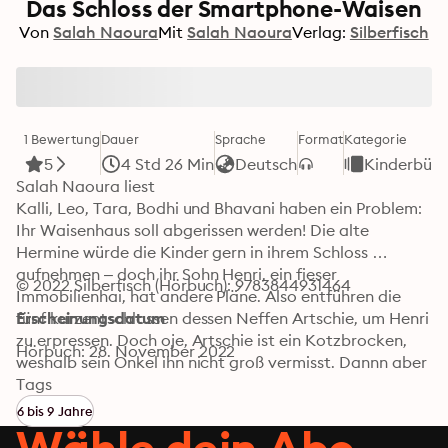
Das Schloss der Smartphone-Waisen
Von
Salah Naoura
Mit
Salah Naoura
Verlag:
Silberfisch
1 Bewertung
Dauer
Sprache
Format
Kategorie
5
4 Std 26 Min
Deutsch
Kinderbüch
Salah Naoura liest

Kalli, Leo, Tara, Bodhi und Bhavani haben ein Problem: 
Ihr Waisenhaus soll abgerissen werden! Die alte 
Hermine würde die Kinder gern in ihrem Schloss 
aufnehmen – doch ihr Sohn Henri, ein fieser 
© 2022 Silberfisch (Hörbuch): 9783844931464
Immobilienhai, hat andere Pläne. Also entführen die 
fünf kurzentschlossen dessen Neffen Artschie, um Henri 
Erscheinungsdatum
zu erpressen. Doch oje, Artschie ist ein Kotzbrocken, 
Hörbuch: 28. November 2022
weshalb sein Onkel ihn nicht groß vermisst. Dannn aber 
wechselt Artschie plötzlich die Fronten und plant 
Tags
gemeinsam mit seinen Entführern den nächsten Coup 
6 bis 9 Jahre
gegen Henri ...