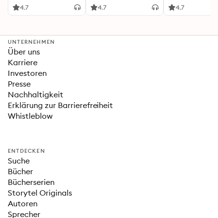
heißersehnte
4.7
4.7
4.7
Fortsetzung des
Fantasy-Erfolgs
»Fourth Wing«
UNTERNEHMEN
Über uns
Karriere
Investoren
Presse
Nachhaltigkeit
Erklärung zur Barrierefreiheit
Whistleblow
ENTDECKEN
Suche
Bücher
Bücherserien
Storytel Originals
Autoren
Sprecher