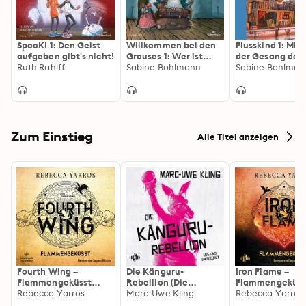
SpooKI 1: Den Geist
Willkommen bei den
Flusskind 1: Mill
aufgeben gibt's nicht!
Grauses 1: Wer ist
der Gesang der 
Ruth Rahlff
schon normal?
Sabine Bohlmann
Sabine Bohlman
Zum Einstieg
Alle Titel anzeigen
Fourth Wing –
Die Känguru-
Iron Flame –
Flammengeküsst
Rebellion (Die
Flammengeküss
(Flammengeküsst-
Rebecca Yarros
Känguru-Werke 5)
Marc-Uwe Kling
(Flammengeküs
Rebecca Yarros
Reihe 1)
Reihe 2): Die