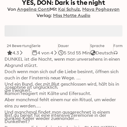
YES, DON: Dark is the night
Von
Angelina Conti
Mit
Kai Schulz
Maya Poghosyan
Verlag:
Miss Motte Audio
24 Bewertung
Serie
Dauer
Sprache
Format
4.3
4 von 4
5 Std 55 Min
Deutsch
DUNKEL ist die Nacht, wenn man unversehens in einen 
Abgrund stürzt.

Doch wenn man sich auf die Liebe besinnt, öffnen sich 
auch in der Finsternis neue Wege. 

Und ein Bund, der mit Blut geschlossen wird, hält bis in 
Josephine ist unglücklich.

die Ewigkeit.
Ramon reagiert mit Kälte und Eifersucht.

Aber manchmal fehlt einem nur ein Ritual, um wieder 
eins zu werden.

Und manchmal findet man ausgerechnet in einem 
Bist du bereit für eine intensive Zeremonie in der 
dunklen Keller wieder zueinander…
Dunkelheit?
