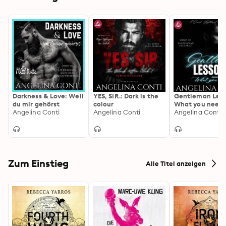
Darkness & Love: Weil
YES, SIR.: Dark is the
Gentleman Less
du mir gehörst
colour
What you need
Angelina Conti
Angelina Conti
Angelina Conti
Zum Einstieg
Alle Titel anzeigen