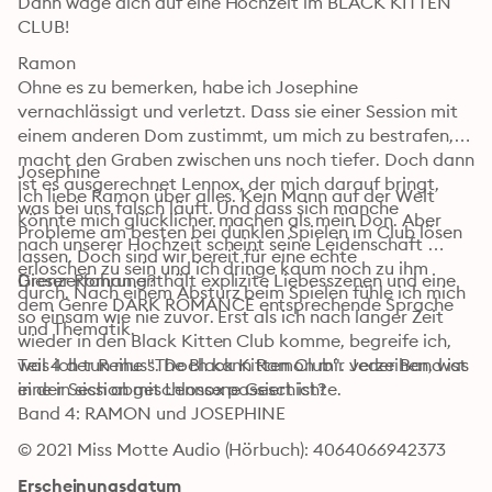
Dann wage dich auf eine Hochzeit im BLACK KITTEN 
CLUB!
Ramon

Ohne es zu bemerken, habe ich Josephine 
vernachlässigt und verletzt. Dass sie einer Session mit 
einem anderen Dom zustimmt, um mich zu bestrafen, 
macht den Graben zwischen uns noch tiefer. Doch dann 
Josephine

ist es ausgerechnet Lennox, der mich darauf bringt, 
Ich liebe Ramon über alles. Kein Mann auf der Welt 
was bei uns falsch läuft. Und dass sich manche 
könnte mich glücklicher machen als mein Don. Aber 
Probleme am besten bei dunklen Spielen im Club lösen 
nach unserer Hochzeit scheint seine Leidenschaft 
lassen. Doch sind wir bereit für eine echte 
erloschen zu sein und ich dringe kaum noch zu ihm 
Grenzerfahrung?
Dieser Roman enthält explizite Liebesszenen und eine 
durch. Nach einem Absturz beim Spielen fühle ich mich 
dem Genre DARK ROMANCE entsprechende Sprache 
so einsam wie nie zuvor. Erst als ich nach langer Zeit 
und Thematik.
wieder in den Black Kitten Club komme, begreife ich, 
was ich tun muss. Doch kann Ramon mir verzeihen, was 
Teil 4 der Reihe "The Black Kitten Club". Jeder Band ist 
in der Session mit Lennox passiert ist?
eine in sich abgeschlossene Geschichte.

Band 4: RAMON und JOSEPHINE
© 2021 Miss Motte Audio (Hörbuch): 4064066942373
Erscheinungsdatum