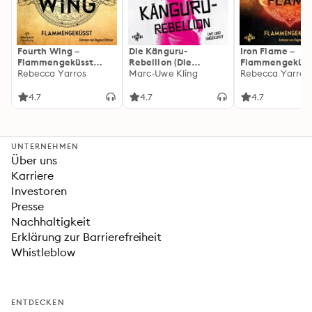
Fourth Wing –
Die Känguru-
Iron Flame –
Flammengeküsst
Rebellion (Die
Flammengeküss
(Flammengeküsst-
Rebecca Yarros
Känguru-Werke 5)
Marc-Uwe Kling
(Flammengeküs
Rebecca Yarros
Reihe 1)
Reihe 2): Die
heißersehnte
4.7
4.7
4.7
Fortsetzung des
Fantasy-Erfolgs
»Fourth Wing«
UNTERNEHMEN
Über uns
Karriere
Investoren
Presse
Nachhaltigkeit
Erklärung zur Barrierefreiheit
Whistleblow
ENTDECKEN