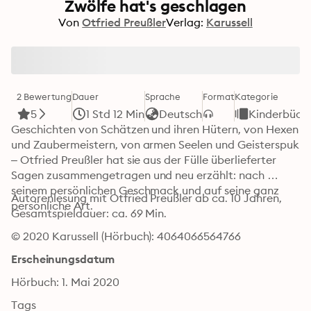
Zwölfe hat's geschlagen
Von
Otfried Preußler
Verlag:
Karussell
2 Bewertung
Dauer
Sprache
Format
Kategorie
5
1 Std 12 Min
Deutsch
Kinderbüch
Geschichten von Schätzen und ihren Hütern, von Hexen 
und Zaubermeistern, von armen Seelen und Geisterspuk 
– Otfried Preußler hat sie aus der Fülle überlieferter 
Sagen zusammengetragen und neu erzählt: nach 
seinem persönlichen Geschmack und auf seine ganz 
Autorenlesung mit Otfried Preußler ab ca. 10 Jahren, 
persönliche Art.
Gesamtspieldauer: ca. 69 Min.
© 2020 Karussell (Hörbuch): 4064066564766
Erscheinungsdatum
Hörbuch: 1. Mai 2020
Tags