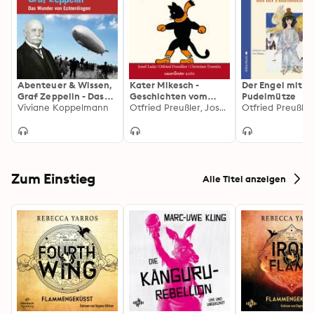
Abenteuer & Wissen,
Kater Mikesch -
Der Engel mit d
Graf Zeppelin - Das
Geschichten vom
Pudelmütze
Wunder von
Viviane Koppelmann
Kater, der sprechen
Otfried Preußler, Josef Lada
Otfried Preußler
Echterdingen
konnte
Zum Einstieg
Alle Titel anzeigen