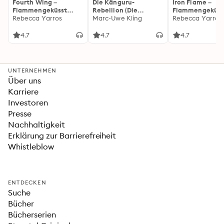
Fourth Wing –
Die Känguru-
Iron Flame –
Flammengeküsst
Rebellion (Die
Flammengeküss
(Flammengeküsst-
Rebecca Yarros
Känguru-Werke 5)
Marc-Uwe Kling
(Flammengeküs
Rebecca Yarros
Reihe 1)
Reihe 2): Die
heißersehnte
4.7
4.7
4.7
Fortsetzung des
Fantasy-Erfolgs
»Fourth Wing«
UNTERNEHMEN
Über uns
Karriere
Investoren
Presse
Nachhaltigkeit
Erklärung zur Barrierefreiheit
Whistleblow
ENTDECKEN
Suche
Bücher
Bücherserien