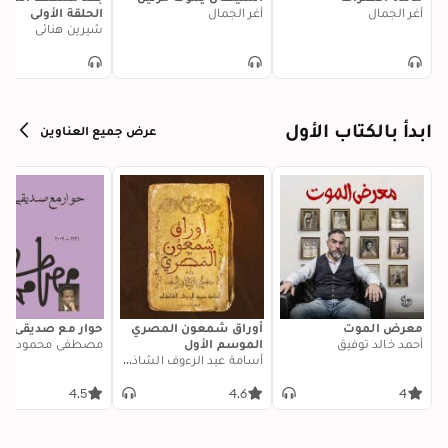
أغر الجمال
أغر الجمال
الحلقة الأولى
شيرين هنائي
ابدأ بالكتاب الأول
عرض جميع العناوين
معرض الموت
أوراق شمعون المصري
حوار مع صديقي ال
أحمد خالد توفيق
الموسم الأول
مصطفى محمود
أسامة عبد الرءوف الشاذلي
4.5
4.6
4