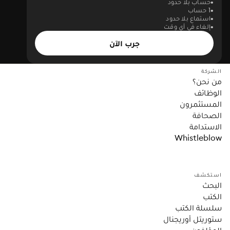
حساب بلا حدود
1 حساب
استماع بلا حدود
إلغاء في أي وقت
جرب الآن
الشركة
من نحن؟
الوظائف
المستثمرون
الصحافة
الاستدامة
Whistleblow
استكشف
البحث
الكتب
سلسلة الكتب
ستوريتل أوريجنال