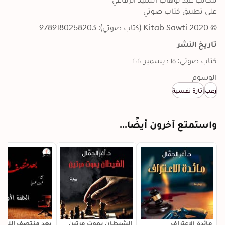
على تطبيق كتاب صوتي
© 2020 Kitab Sawti (كتاب صوتي): 9789180258203
تاريخ النشر
كتاب صوتي: ١٥ ديسمبر ٢٠٢٠
الوسوم
رعب
إثارة نفسية
واستمتع آخرون أيضًا...
مائدة الاعتراف
الشيطان يموت مرتين
بعد منتصف الليل -