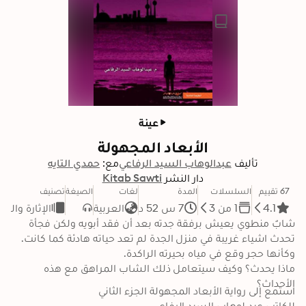
عينة
الأبعاد المجهولة
تأليف
عبدالوهاب السيد الرفاعي
مع:
حمدي التايه
دار النشر
Kitab Sawti
67 تقييم
السلسلات
المدة
لغات
الصيغة
تصنيف
4.1
1 من 3
7 س 52 د
العربية
الإثارة والت
شابٌ منطوي يعيش برفقة جدته بعد أن فقد أبويه ولكن فجأة 
تحدث اشياء غريبة في منزل الجدة لم تعد حياته هادئة كما كانت. 
ماذا يحدث؟ وكيف سيتعامل ذلك الشاب المراهق مع هذه 
الأحداث؟