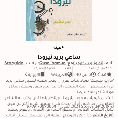
عينة
ساعي بريد نيرودا
تأليف
أنطونيو سكارميتا
مع:
Qusai hamud
دار النشر
Storyside
644 تقييم
المدة
لغات
الصيغة
تصنيف
3.6
3 س 40 د
العربية
الرواية
'ماريو خيمينث' صياد شاب يقرر أن يهجر مهنته ليصبح ساعي بريد 
في ايسلانيغرا ، حيث الشخص الوحيد الذي يتلقى ويبعث رسائل 
 الشاب خيمينث معجب بنيرودا ، وينتظر بلهفة أن يكتب له الشاعر 
إهداء على أحد كتبه ، أو أن يحدث شيء بينهما شيء أكثر من مجرد 
© 2019 Storyside (كتاب صوتي): 9789178895854
تبادل الكلمات العابرة ، وتتحقق أمنيته في النهاية ، وتقوم بينهما 
تاريخ النشر
علاقة خاصة جداً ولكن الأوضاع القلقة التي تعيشها تشيلي آنذاك 