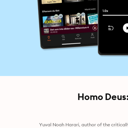
Homo Deus: 
Yuval Noah Harari, author of the critically-acclaimed New York Times bestseller and international 