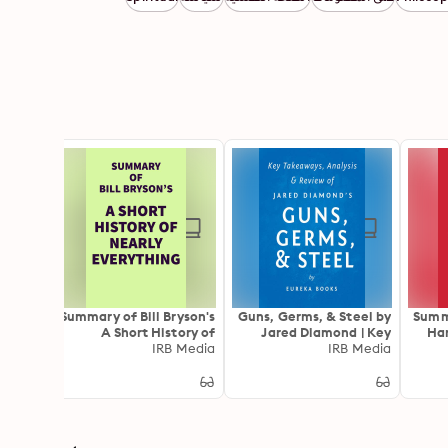
enger:
Summary of Bill Bryson's
Guns, Germs, & Steel by
Summ
ves on
A Short History of
Jared Diamond | Key
Har
 Tyson
isation
Nearly Everything
IRB Media
Takeaways, Analysis &
IRB Media
Review (The Fates of
Human Societies): The
Fates of Human
Societies