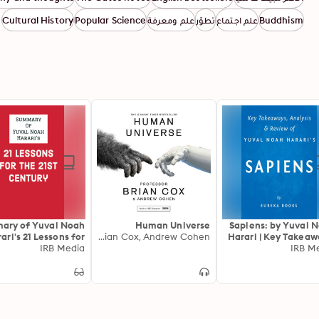
Buddhism
علم اجتماع
تطوّر
علم ومعرفة
Popular Science
Cultural History
ary of Yuval Noah
Human Universe
Sapiens: by Yuval 
ari's 21 Lessons for
Professor Brian Cox, Andrew Cohen
Harari | Key Takeaw
the 21st Century
IRB Media
Analysis & Revie
IRB M
Brief Histor
Humankind): A B
History of Human