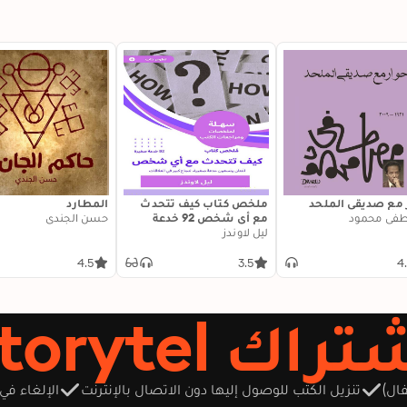
 مع صديقي الملحد
ملخص كتاب كيف تتحدث
المطارد
فى محمود
مع أي شخص 92 خدعة
حسن الجندي
ليل لاوندز
صغيرة: اثنتان وتسعون
خدعة صغيرة، لنجاح كبير في
العلاقات
4.5
3.5
4
Storytel؟
ال)
تنزيل الكتب للوصول إليها دون الاتصال بالإنترنت
الإلغاء في