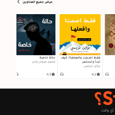
عرض جميع العناوين
فقط اصمت وافعلها!: كيف
حالة خاصة
القيصر:
تبدأ وتستمر
محمد صلاح راجح
لفلاديم
براين تريسي
طاهر الم
4.5
4.3
4.2
 أي وقت