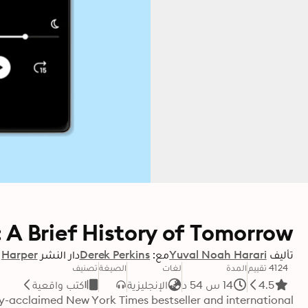
A Brief History of Tomorrow
تأليف
Yuval Noah Harari
مع:
Derek Perkins
دار النشر
Harper
4124 تقييم
المدة
لغات
الصيغة
تصنيف
4.5
14 س 54 د
الإنجليزية
كتب واقعية