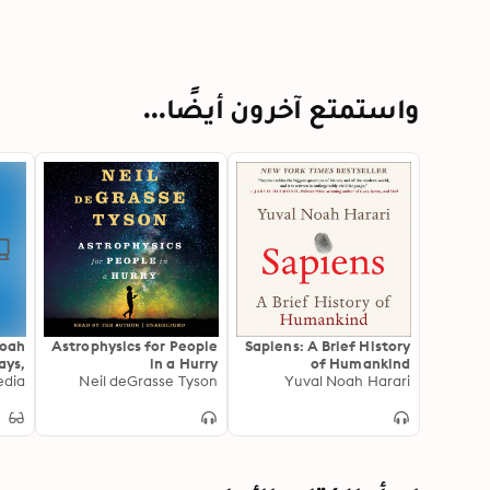
واستمتع آخرون أيضًا...
Noah
Astrophysics for People
Sapiens: A Brief History
ays,
in a Hurry
of Humankind
w (A
edia
Neil deGrasse Tyson
Yuval Noah Harari
y of
rief
kind