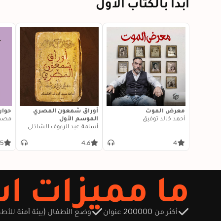
ابدأ بالكتاب الأول
معرض الموت
أوراق شمعون المصري
حوار
أحمد خالد توفيق
الموسم الأول
مصط
أسامة عبد الرءوف الشاذلي
.5
4.6
4
ما مميزات اشتراك 
أكثر من 200000 عنوان
وضع الأطفال (بيئة آمنة للأطف