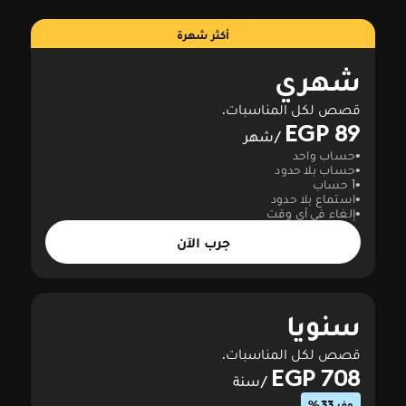
أكثر شهرة
شهري
قصص لكل المناسبات.
89 EGP
/شهر
حساب واحد
حساب بلا حدود
1 حساب
استماع بلا حدود
إلغاء في أي وقت
جرب الآن
سنويا
قصص لكل المناسبات.
708 EGP
/سنة
وفر 33%