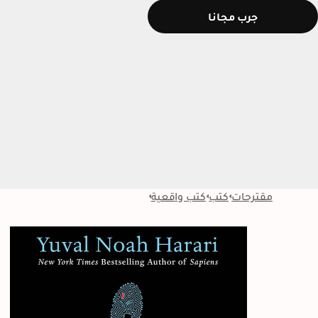
جرب مجانا
مقترحات
كتب
كتب واقعية