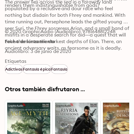
The answer lies across the sea in a faraway land 
renders them indistinguishable from gods?
populated by a reclusive and dour race who feel 
nothing but disdain for both Fhrey and mankind. With 
time running out, Persephone leads the gifted young 
seer Suri, the Fhrey sorceress Arion, and a small band of 
© 2020 GraphicAudio (Audiolibro): 9781648812248
misfits in a desperate search for aid—a quest that will 
take them into the darkest depths of Elan. There, an 
Fecha de lanzamiento
ancient adversary waits, as fearsome as it is deadly.
Audiolibro: 3 de junio de 2020
Etiquetas
Adictivas
Fantasía épica
Fantasía
Otros también disfrutaron ...