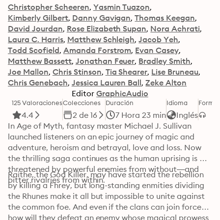
Christopher Scheeren
Yasmin Tuazon
Kimberly Gilbert
Danny Gavigan
Thomas Keegan
David Jourdan
Rose Elizabeth Supan
Nora Achrati
Laura C. Harris
Matthew Schleigh
Jacob Yeh
Todd Scofield
Amanda Forstrom
Evan Casey
Matthew Bassett
Jonathan Feuer
Bradley Smith
Joe Mallon
Chris Stinson
Tia Shearer
Lise Bruneau
Chris Genebach
Jessica Lauren Ball
Zeke Alton
Editor
GraphicAudio
125 Valoraciones
Colecciones
Duración
Idioma
Forma
4.4
2 de 16
7 Hora 23 min
Inglés
In Age of Myth, fantasy master Michael J. Sullivan 
launched listeners on an epic journey of magic and 
adventure, heroism and betrayal, love and loss. Now 
the thrilling saga continues as the human uprising is 
threatened by powerful enemies from without—and 
Raithe, the God Killer, may have started the rebellion 
bitter rivalries from within.
by killing a Fhrey, but long-standing enmities dividing 
the Rhunes make it all but impossible to unite against 
the common foe. And even if the clans can join forces, 
how will they defeat an enemy whose magical prowess 