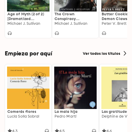
Age of Myth (2 of 2)
The Crown
Butter Cookies
[Dramatized
Conspiracy
Demon Claws
Adaptation]: The
Michael J. Sullivan
[Dramatized
Michael J. Sullivan
[Dramatized
Peter V. Brett
Legends of the First
Adaptation]: The
Adaptation]: D
Empire 1
Riyria Revelations 1:
Cycle
The Crown
Conspiracy
Empieza por aquí
Ver todos los títulos
Comerás flores
La mala hija
Las gratitudes
Lucía Solla Sobral
Pedro Martí
Delphine de Vig
4.3
4.5
4.6