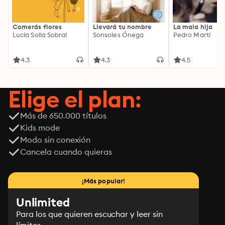
Comerás flores
Llevará tu nombre
La mala hija
Lucía Solla Sobral
Sonsoles Ónega
Pedro Martí
4.3
4.3
4.5
Elige el plan:
Más de 650.000 títulos
Kids mode
Modo sin conexión
Cancela cuando quieras
¡Más popular!
Unlimited
Para los que quieren escuchar y leer sin