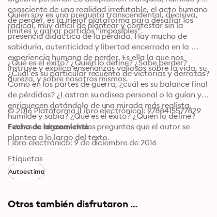
consciente de una realidad irrefutable, el acto humano 
Quién soy es una pregunta transcendental, decisiva, 
de perder, es la mejor plataforma para desafiar los 
radical, muy difícil de plantear y contestar sin la 
límites y ganar partidos "imposibles".
presencia didáctica de la pérdida. Hay mucho de 
sabiduría, autenticidad y libertad encerrada en la 
experiencia humana de perder. Es ella la que nos 
¿Qué es el éxito? ¿Quién lo define? ¿Sabe perder? 
instruye y explica enseñanzas valiosas sobre la vida, su 
¿Cuál es su particular recuento de victorias y derrotas? 
dureza, y sobre nosotros mismos.
Como en los partes de guerra, ¿cuál es su balance final 
de pérdidas? ¿Lastran su odisea personal o la guían y 
enriquecen dotándolo de una mirada más realista, 
© 2016 Plataforma (Libro electrónico): 9788415577829
humilde y sabia? ¿Qué es el éxito? ¿Quién lo define? 
Estas son algunas de las preguntas que el autor se 
Fecha de lanzamiento
plantea a lo largo del texto.
Libro electrónico: 9 de diciembre de 2016
Etiquetas
Autoestima
Otros también disfrutaron ...