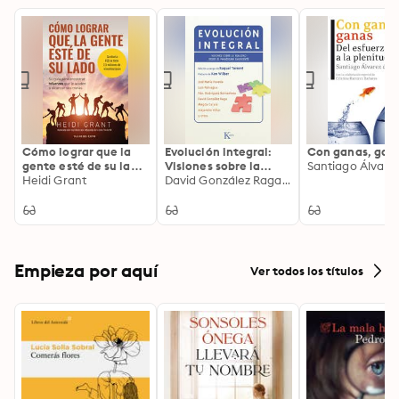
Cómo lograr que la
Evolución integral:
Con ganas, gan
gente esté de su lado:
Visiones sobre la
Su guía para
Heidi Grant
realidad desde el
David González Raga, Raquel Torrent Guerrero, José María Poveda, Luis Paniagua, Fernando Rodríguez Bornaetxea, Magda Catalá, Alejandro Villar
encontrar refuerzos
paradigma
que le ayuden a
emergente
alcanzar sus metas
Empieza por aquí
Ver todos los títulos