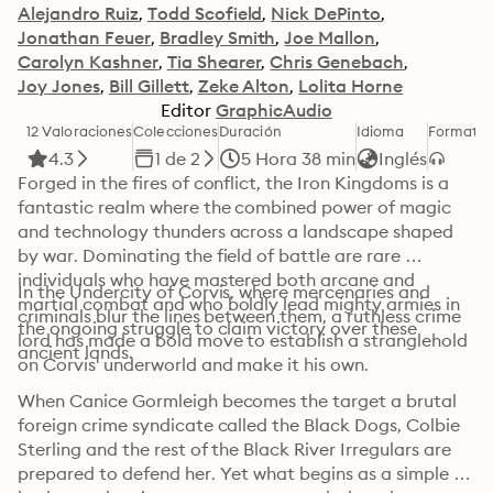
Alejandro Ruiz
Todd Scofield
Nick DePinto
Jonathan Feuer
Bradley Smith
Joe Mallon
Carolyn Kashner
Tia Shearer
Chris Genebach
Joy Jones
Bill Gillett
Zeke Alton
Lolita Horne
Editor
GraphicAudio
12 Valoraciones
Colecciones
Duración
Idioma
Formato
4.3
1 de 2
5 Hora 38 min
Inglés
Forged in the fires of conflict, the Iron Kingdoms is a 
fantastic realm where the combined power of magic 
and technology thunders across a landscape shaped 
by war. Dominating the field of battle are rare 
individuals who have mastered both arcane and 
In the Undercity of Corvis, where mercenaries and 
martial combat and who boldly lead mighty armies in 
criminals blur the lines between them, a ruthless crime 
the ongoing struggle to claim victory over these 
lord has made a bold move to establish a stranglehold 
ancient lands.
on Corvis' underworld and make it his own.
When Canice Gormleigh becomes the target a brutal 
foreign crime syndicate called the Black Dogs, Colbie 
Sterling and the rest of the Black River Irregulars are 
prepared to defend her. Yet what begins as a simple 