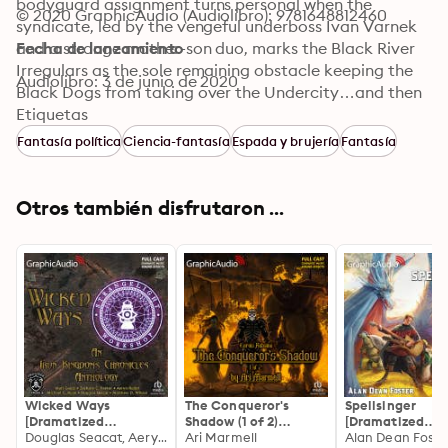
bodyguard assignment turns personal when the 
© 2020 GraphicAudio (Audiolibro): 9781648812460
syndicate, led by the vengeful underboss Ivan Varnek 
and a strange mother-son duo, marks the Black River 
Fecha de lanzamiento
Irregulars as the sole remaining obstacle keeping the 
Audiolibro: 3 de junio de 2020
Black Dogs from taking over the Undercity…and then 
the city of Corvis itself. Where other underworld gangs 
Etiquetas
have negotiated, surrendered, or fled from the Black 
Fantasía política
Ciencia-fantasía
Espada y brujería
Fantasía
Dogs, the Black River Irregulars will stand and die 
instead…
Otros también disfrutaron ...
Wicked Ways
The Conqueror's
Spellsinger
[Dramatized
Shadow (1 of 2)
[Dramatized
Adaptation]: An Iron
Douglas Seacat, Aeryn Rudel, Michael G. Ryan, Matt Goetz, Zachary C. Parker, Matthew D. Wilson
[Dramatized
Ari Marmell
Adaptation]:
Alan Dean Foste