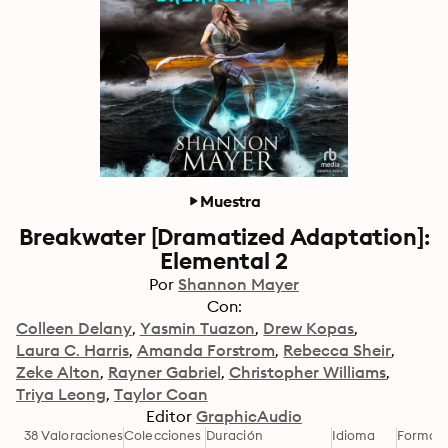
Muestra
Breakwater [Dramatized Adaptation]:
Elemental 2
Por
Shannon Mayer
Con:
Colleen Delany
Yasmin Tuazon
Drew Kopas
Laura C. Harris
Amanda Forstrom
Rebecca Sheir
Zeke Alton
Rayner Gabriel
Christopher Williams
Triya Leong
Taylor Coan
Editor
GraphicAudio
38 Valoraciones
Colecciones
Duración
Idioma
Format