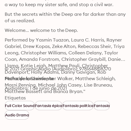
a way to keep my sister safe, and stop a civil war.
But the secrets within the Deep are far darker than any 
of us realized.
Welcome... welcome to the Deep.
Performed by Yasmin Tuazon, Laura C. Harris, Rayner 
Gabriel, Drew Kopas, Zeke Alton, Rebeccas Sheir, Triya 
Leong, Christopher Williams, Colleen Delany, Taylor 
Coan, Amanda Forstrom, Christopher Graybill, Daniel 
Llama, Katie Leigh, Matthew Pauli, Christopher 
© 2021 GraphicAudio (Audiolibro): 9781648818370
Davenport, Holly Adams, Danny Gavigan, Rob 
McFadyen, Christopher Walker, Matthew Schleigh, 
Fecha de lanzamiento
Marni Penning, Michael John Casey, Lise Bruneau, 
Audiolibro: 1 de junio de 2021
Matthew Bassett and Bianca Bryan."
Etiquetas
Full Color Sound
Fantasía épica
Fantasía política
Fantasía
Audio Drama