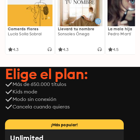
Comerás flores
Llevará tu nombre
La mala hija
Lucía Solla Sobral
Sonsoles Ónega
Pedro Martí
4.3
4.3
4.5
Elige el plan:
Más de 650.000 títulos
Kids mode
Modo sin conexión
Cancela cuando quieras
¡Más popular!
Unlimited