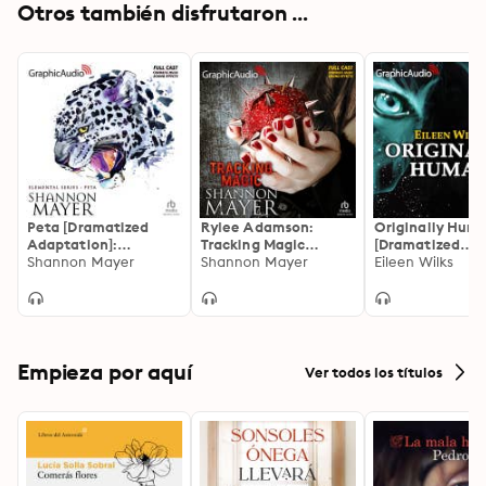
Otros también disfrutaron ...
Peta [Dramatized
Rylee Adamson:
Originally Hum
Adaptation]:
Tracking Magic
[Dramatized
Elemental
Shannon Mayer
[Dramatized
Shannon Mayer
Adaptation]: Wo
Eileen Wilks
Adaptation]: Rylee
the Lupi
Adamson
Empieza por aquí
Ver todos los títulos