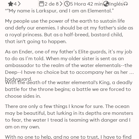
4
2 de 8
5 Hora 42 min
Inglés
"“My name is Larkspur, and I am an Elemental.”
My people use the power of the earth to sustain life 
and defy our enemies. I should be at my father's side as 
a royal princess. But as a half-breed, bastard child, 
that isn't going to happen.
As an Ender, one of my father’s Elite guards, it’s my job 
to do as I’m told. When my older sister is sent as an 
ambassador to the realm of the water elementals--the 
Deep--I have no choice but to accompany her as her 
bodyguard.
With the death of the water elemental's King, a deadly 
battle for the throne begins; a battle we are forced to 
choose sides in.
There are only a few things I know for sure. The ocean 
may be beautiful, but lurking in its depths are monsters 
to fear, the water I tread is teaming with danger and I 
am on my own.
With no one to help, and no one to trust, I have to find 