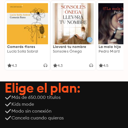
Comerás flores
Llevará tu nombre
La mala hija
Lucía Solla Sobral
Sonsoles Ónega
Pedro Martí
4.3
4.3
4.5
Elige el plan:
Más de 650.000 títulos
Kids mode
Modo sin conexión
Cancela cuando quieras