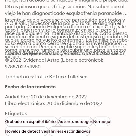
Otros piensan que es frío y superior. No saben que al 
viejo le han diagnosticado esquizofrenia paranoide 
latente y que a veces se cree perseguido por todos y 
A Ole Vik, inspector de la policía rural, le asignan el 
por todo. Cuando Holgersen llama a su hijo Cato y le 
caso Holgersen y se lo toma muy en serio, pero él 
dice que alguien ha intentado dispararle, Cato piensa 
tampoco encuentra signos del misterioso atacante. El 
que su padre ha vuelto a enfermar. La familia no sabe 
caso está a punto cerrarse cuando la investigación 
si creerlo o no. Pero un terrible suceso les hace darse 
toma un nuevo rumbo al descubrir una pista un tanto 
© 2022 Gyldendal Astra (Audiolibro): 9788702333725
cuenta de que el anciano no es tan loco como creían. 
inusual…
© 2022 Gyldendal Astra (Libro electrónico): 
9788702354980
Traductores: Lotte Katrine Tollefsen
Fecha de lanzamiento
Audiolibro: 20 de diciembre de 2022
Libro electrónico: 20 de diciembre de 2022
Etiquetas
Grabado en español ibérico
Autores noruegos
Noruega
Novelas de detectives
Thrillers escandinavos