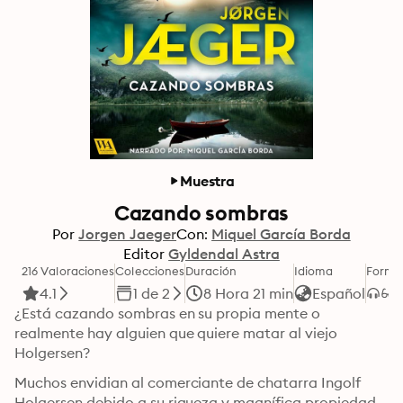
Muestra
Cazando sombras
Por
Jorgen Jaeger
Con:
Miquel García Borda
Editor
Gyldendal Astra
216 Valoraciones
Colecciones
Duración
Idioma
Forma
4.1
1 de 2
8 Hora 21 min
Español
¿Está cazando sombras en su propia mente o 
realmente hay alguien que quiere matar al viejo 
Holgersen? 
Muchos envidian al comerciante de chatarra Ingolf 
Holgersen debido a su riqueza y magnífica propiedad. 