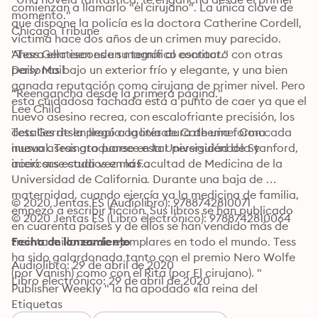
comienzan a llamarlo "el cirujano". La única clave de 
momento." 

que dispone la policía es la doctora Catherine Cordell, 
Chicago Tribune
víctima hace dos años de un crimen muy parecido. 
Ahora ella esconde su temor al contacto con otras 
"Tess Gerrtisen es un magnífico escritor." 

personas bajo un exterior frío y elegante, y una bien 
Daily Mail 
ganada reputación como cirujana de primer nivel. Pero 
"Reengancha desde la primera página." 

esta cuidadosa fachada está a punto de caer ya que el 
Lee Child
nuevo asesino recrea, con escalofriante precisión, los 
detalles de la propia agonía de Catherine. Con cada 
Tess Gerritsen llegó a la literatura de una forma 
nuevo asesinato parece estar persiguiéndola y 
inusual. Tras graduarse en la Universidad de Stanford, 
inició sus estudios en la Facultad de Medicina de la 
acercarse cada vez más... 
Universidad de California. Durante una baja de 
maternidad, cuando ejercía ya la medicina de familia, 
© 2020 Jentas ES (Audiolibro): 9788742810071
empezó a escribir ficción. Sus libros se han publicado 
© 2020 Jentas ES (Libro electrónico): 9788742810064
en cuarenta países y de ellos se han vendido más de 
treinta millones de ejemplares en todo el mundo. Tess 
Fecha de lanzamiento
ha sido galardonada tanto con el premio Nero Wolfe 
Audiolibro: 29 de abril de 2020
(por Vanish) como con el Rita (por El cirujano). " 
Libro electrónico: 29 de abril de 2020
Publisher Weekly " la ha apodado «la reina del 
suspense médico». Sus novelas protagonizadas por la 
Etiquetas