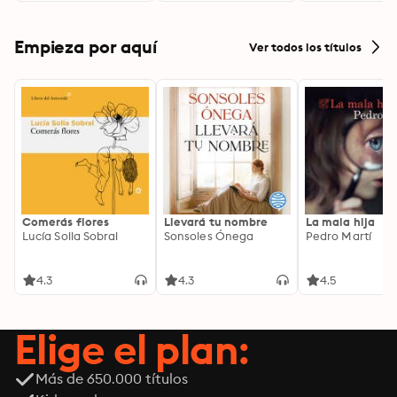
Empieza por aquí
Ver todos los títulos
Comerás flores
Llevará tu nombre
La mala hija
Lucía Solla Sobral
Sonsoles Ónega
Pedro Martí
4.3
4.3
4.5
Elige el plan:
Más de 650.000 títulos