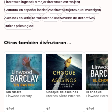
inspectora de Homicidios Jane Rizzoli y la forense 
Literatura inglesa
La mejor literatura extranjera
Maura Isles han inspirado la serie televisiva Rizzoli & 
Grabado en español ibérico
Asesinato
Mujeres que investigan
Isles, protagonizada por Angie Harmon y Sasha 
Alexander. Retirada ya de la medicina, Gerritsen se 
Asesinos en serie
Terror
Hardboiled
Novelas de detectives
dedica en exclusiva a escribir. Vive en Maine.
Thriller psicológico
Otros también disfrutaron ...
Sin rastro
Choque de asesinos
El choque
Linwood Barclay
Marcos Nieto Pallarés
Linwood Barclay