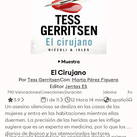
Muestra
El Cirujano
Por
Tess Gerritsen
Con:
Marta Pérez Figuera
Editor
Jentas ES
790 Valoraciones
Colecciones
Duración
Idioma
For
3.9
1 de 11
12 Hora 14 min
Español
Un asesino silencioso se desliza en las casas de las 
mujeres y entra en las habitaciones mientras ellas 
duermen. La precisión de las heridas que les inflige 
sugiere que es un experto en medicina, por lo que los 
diarios de Boston y los atemorizados lectores 
"Una novela fantástica, te engancha desde el primer 