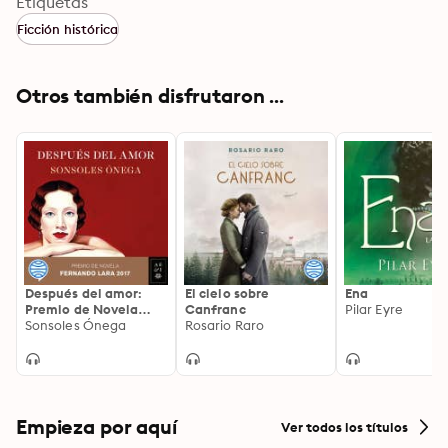
Etiquetas
Ficción histórica
Otros también disfrutaron ...
Después del amor:
El cielo sobre
Ena
Premio de Novela
Canfranc
Pilar Eyre
Fernando Lara 2017
Sonsoles Ónega
Rosario Raro
Empieza por aquí
Ver todos los títulos