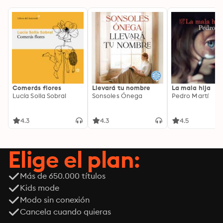
Comerás flores
Llevará tu nombre
La mala hija
Lucía Solla Sobral
Sonsoles Ónega
Pedro Martí
4.3
4.3
4.5
Elige el plan:
Más de 650.000 títulos
Kids mode
Modo sin conexión
Cancela cuando quieras