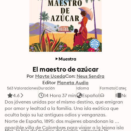
Muestra
El maestro de azúcar
Por
Mayte Uceda
Con:
Neus Sendra
Editor
Planeta Audio
563 Valoraciones
Duración
Idioma
Formato
Categor
4.6
14 Hora 37 min
Español
Nov
Dos jóvenes unidas por el mismo destino, que emigran 
por amor y lealtad a la familia. Una isla exótica que 
oculta bajo su luz antiguos odios y venganzas.

Norte de España, 1895: dos mujeres abandonan la 
apacible villa de Colombres para viajar a la lejana isla 
Mar, la hija del médico del pueblo, emprende la 