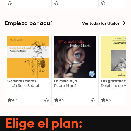
Empieza por aquí
Ver todos los títulos
Comerás flores
La mala hija
Las gratitudes
Lucía Solla Sobral
Pedro Martí
Delphine de Vig
4.3
4.5
4.6
Elige el plan: