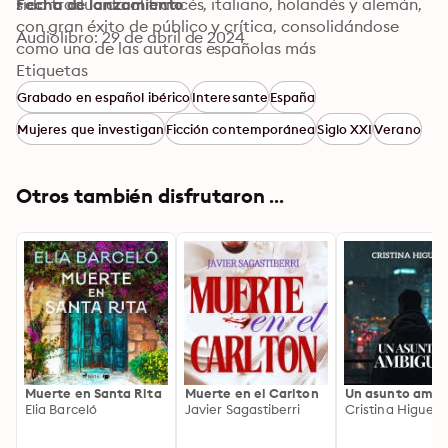
sido traducida al francés, italiano, holandés y alemán, 
Fecha de lanzamiento
con gran éxito de público y crítica, consolidándose 
Audiolibro: 29 de abril de 2024
como una de las autoras españolas más 
internacionales de la narrativa actual. En 2017 con El 
Etiquetas
color del silencio, Elia Barceló se he confirmado como 
Grabado en español ibérico
Interesante
España
una de las grandes autoras contemporáneas de la 
Mujeres que investigan
Ficción contemporánea
Siglo XXI
Verano
narrativa española. En 2018 también vio la luz Las 
largas sombras, y en 2019 El eco de la piel, todas ellas 
publicadas por Roca Editorial.
Otros también disfrutaron ...
Muerte en Santa Rita
Muerte en el Carlton
Un asunto ambi
Elia Barceló
Javier Sagastiberri
Cristina Higuera