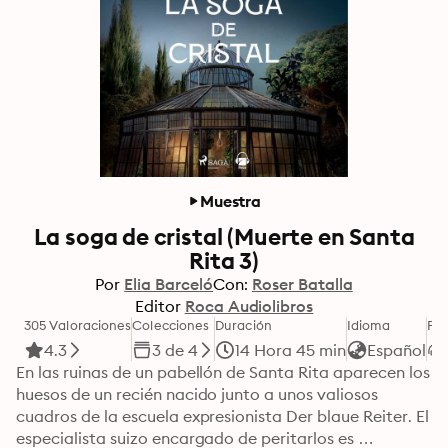
Muestra
La soga de cristal (Muerte en Santa
Rita 3)
Por
Elia Barceló
Con:
Roser Batalla
Editor
Roca Audiolibros
305 Valoraciones
Colecciones
Duración
Idioma
Fo
4.3
3 de 4
14 Hora 45 min
Español
En las ruinas de un pabellón de Santa Rita aparecen los 
huesos de un recién nacido junto a unos valiosos 
cuadros de la escuela expresionista Der blaue Reiter. El 
especialista suizo encargado de peritarlos es 