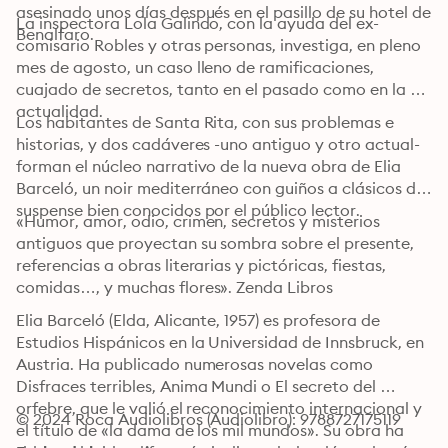
asesinado unos días después en el pasillo de su hotel de 
La inspectora Lola Galindo, con la ayuda del ex-
Benalfaro.
comisario Robles y otras personas, investiga, en pleno 
mes de agosto, un caso lleno de ramificaciones, 
cuajado de secretos, tanto en el pasado como en la 
actualidad.
Los habitantes de Santa Rita, con sus problemas e 
historias, y dos cadáveres -uno antiguo y otro actual- 
forman el núcleo narrativo de la nueva obra de Elia 
Barceló, un noir mediterráneo con guiños a clásicos del 
suspense bien conocidos por el público lector.
«Humor, amor, odio, crimen, secretos y misterios 
antiguos que proyectan su sombra sobre el presente, 
referencias a obras literarias y pictóricas, fiestas, 
comidas…, y muchas flores». Zenda Libros
Elia Barceló (Elda, Alicante, 1957) es profesora de 
Estudios Hispánicos en la Universidad de Innsbruck, en 
Austria. Ha publicado numerosas novelas como 
Disfraces terribles, Anima Mundi o El secreto del 
orfebre, que le valió el reconocimiento internacional y 
© 2024 Roca Audiolibros (Audiolibro): 9788727175119
el título de «la dama de los mil mundos». Su obra ha 