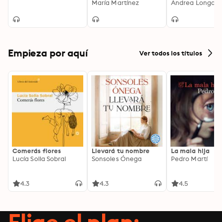
eternas.
imposibles
María Martínez
Andrea Longare
Empieza por aquí
Ver todos los títulos
Comerás flores
Llevará tu nombre
La mala hija
Lucía Solla Sobral
Sonsoles Ónega
Pedro Martí
4.3
4.3
4.5