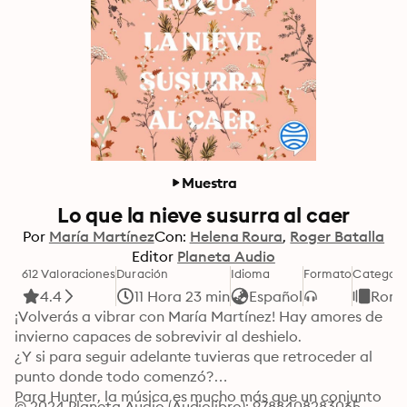
Muestra
Lo que la nieve susurra al caer
Por
María Martínez
Con:
Helena Roura
Roger Batalla
Editor
Planeta Audio
612 Valoraciones
Duración
Idioma
Formato
Categorí
4.4
11 Hora 23 min
Español
Romá
¡Volverás a vibrar con María Martínez! Hay amores de 
invierno capaces de sobrevivir al deshielo. 

¿Y si para seguir adelante tuvieras que retroceder al 
punto donde todo comenzó?

Para Hunter, la música es mucho más que un conjunto 
© 2024 Planeta Audio (Audiolibro): 9788408283065