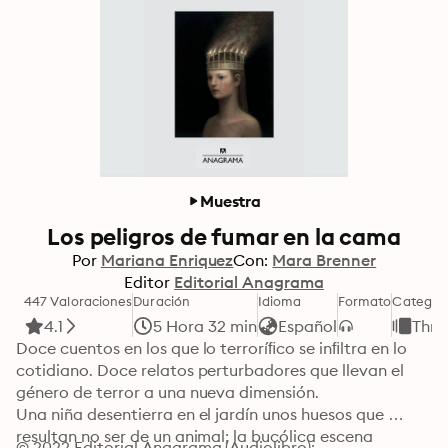
Muestra
Los peligros de fumar en la cama
Por
Mariana Enriquez
Con:
Mara Brenner
Editor
Editorial Anagrama
447 Valoraciones
Duración
Idioma
Formato
Categor
4.1
5 Hora 32 min
Español
Thril
Doce cuentos en los que lo terroríﬁco se inﬁltra en lo 
cotidiano. Doce relatos perturbadores que llevan el 
género de terror a una nueva dimensión.

Una niña desentierra en el jardín unos huesos que 
resultan no ser de un animal; la bucólica escena 
© 2022 Editorial Anagrama (Audiolibro): 