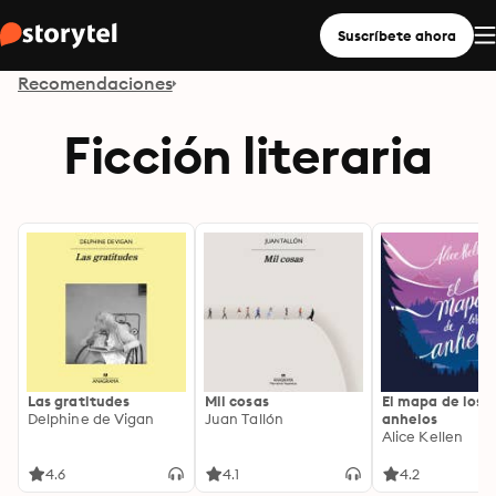
Suscríbete ahora
Recomendaciones
Ficción literaria
Las gratitudes
Mil cosas
El mapa de los
Delphine de Vigan
Juan Tallón
anhelos
Alice Kellen
4.6
4.1
4.2