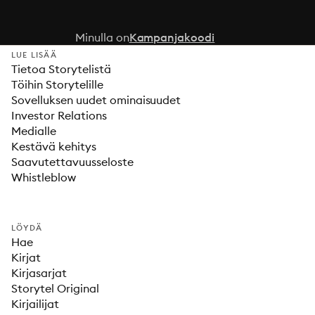
Minulla on
Kampanjakoodi
LUE LISÄÄ
Tietoa Storytelistä
Töihin Storytelille
Sovelluksen uudet ominaisuudet
Investor Relations
Medialle
Kestävä kehitys
Saavutettavuusseloste
Whistleblow
LÖYDÄ
Hae
Kirjat
Kirjasarjat
Storytel Original
Kirjailijat