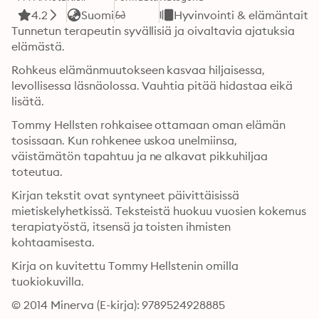
4.2
Suomi
Hyvinvointi & elämäntaito
Tunnetun terapeutin syvällisiä ja oivaltavia ajatuksia 
elämästä.
Rohkeus elämänmuutokseen kasvaa hiljaisessa, 
levollisessa läsnäolossa. Vauhtia pitää hidastaa eikä 
lisätä.
Tommy Hellsten rohkaisee ottamaan oman elämän 
tosissaan. Kun rohkenee uskoa unelmiinsa, 
väistämätön tapahtuu ja ne alkavat pikkuhiljaa 
toteutua.
Kirjan tekstit ovat syntyneet päivittäisissä 
mietiskelyhetkissä. Teksteistä huokuu vuosien kokemus 
terapiatyöstä, itsensä ja toisten ihmisten 
kohtaamisesta.
Kirja on kuvitettu Tommy Hellstenin omilla 
tuokiokuvilla.
© 2014 Minerva (E-kirja): 9789524928885