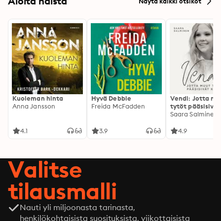
Aloita näistä
Näytä kaikki otsikot
Kuoleman hinta
Hyvä Debbie
Vendi: Jotta mu
Anna Jansson
Freida McFadden
tytöt pääsisivät
kotiin
Saara Salminen
4.1
3.9
4.9
Valitse
tilausmalli
Nauti yli miljoonasta tarinasta,
henkilökohtaisista suosituksista, viikottaisista