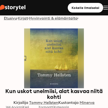
Kokeile ilmaiseksi
Etusivu
Kirjat
Hyvinvointi & elämäntaito
Kun uskot unelmiisi, alat kasvaa niitä
kohti
Kirjailija
Tommy Hellsten
Kustantaja
Minerva
144 Arviota
Kieli
Formaatti
Kategoria