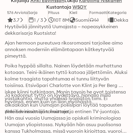
Kirjailija
Anki Edvinsson
Lukija
Karoliina Niskanen
Kustantaja
WSOY
576 Arviota
Sarja
Pituus
Kieli
Formaatti
Kategoria
3.7
1 / 3
10T 8M
Suomi
Dekkari
Hyytävää jännitystä Uumajasta – nopeasykkeinen 
dekkarisarja Ruotsista!
Ajan hermoon pureutuva rikosromaani tarjoilee aimo 
annoksen moderniin elämäntapaan kätkeytyvää 
pimeyttä.
Poika hyppää sillalta. Nainen löydetään murhattuna 
kotoaan. Teini-ikäinen tyttö katoaa jäljettömiin. Aluksi 
kolme traagista tapahtumaa ei tunnu liittyvän 
toisiinsa. Etsiväpari Charlotte von Klint ja Per Berg 
iskee kiinni tutkintaan. Monin tavoin he ovat toistensa 
Ja kadonnut tyttö on löydettävä, hinnalla millä 
vastakohtia, mutta yhdessä lyömätön tiimi. Ei 
hyvänsä, ennen kuin on liian myöhäistä.
aikaakaan kun Uumajan poliisipari löytää tapausten 
yhteisen nimittäjän: huumeet.
Anki Edvinsson on toimittaja ja entinen TV-juontaja. 
Hän asui vuosia Uumajassa ja opiskeli kriminologiaa 
Uumajan yliopistossa. Nykyään hän asuu puolisonsa 
kanssa Tukholmassa, missä vuoroin kirjoittaa, vuoroin 