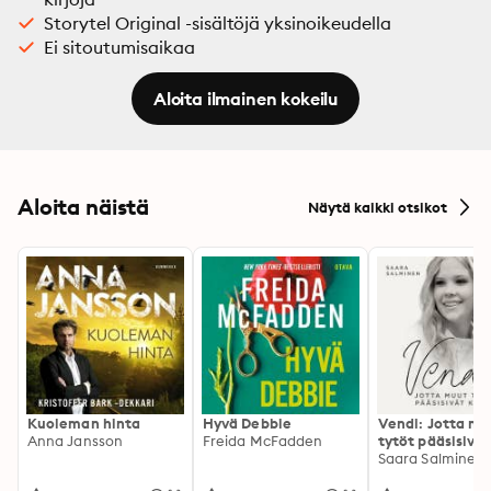
Storytel Original -sisältöjä yksinoikeudella
Ei sitoutumisaikaa
Aloita ilmainen kokeilu
Aloita näistä
Näytä kaikki otsikot
Kuoleman hinta
Hyvä Debbie
Vendi: Jotta mu
Anna Jansson
Freida McFadden
tytöt pääsisivät
kotiin
Saara Salminen