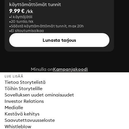
käyttämättömät tunnit
9.99 €
/kk
1 käyttäjätili
20 tuntia/kk
Säästä käyttämättömät tunnit, max 20h
Ei sitoutumisaikaa
Lunasta tarjous
Minulla on
Kampanjakoodi
LUE LISÄÄ
Tietoa Storytelistä
Töihin Storytelille
Sovelluksen uudet ominaisuudet
Investor Relations
Medialle
Kestävä kehitys
Saavutettavuusseloste
Whistleblow