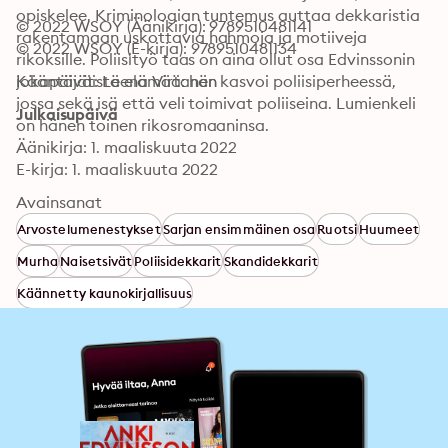
opiskelee. Kriminologian tuntemus auttaa dekkaristia 
© 2022 WSOY (Äänikirja): 9789510481141
rakentamaan uskottavia hahmoja ja motiiveja 
© 2022 WSOY (E-kirja): 9789510481134
rikoksille. Poliisityö taas on aina ollut osa Edvinssonin 
jokapäiväistä elämää: hän kasvoi poliisiperheessä, 
Kääntäjät: Leena Virtanen
jossa sekä isä että veli toimivat poliiseina. Lumienkeli 
Julkaisupäivä
on hänen toinen rikosromaaninsa.
Äänikirja: 1. maaliskuuta 2022
E-kirja: 1. maaliskuuta 2022
Avainsanat
Arvostelumenestykset
Sarjan ensimmäinen osa
Ruotsi
Huumeet
Murha
Naisetsivät
Poliisidekkarit
Skandidekkarit
Käännetty kaunokirjallisuus