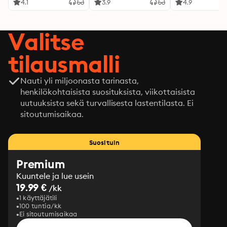
4.1
3.9
4.9
Valitse
tilausmalli
Nauti yli miljoonasta tarinasta,
henkilökohtaisista suosituksista, viikottaisista
uutuuksista sekä turvallisesta lastentilasta. Ei
sitoutumisaikaa.
Suosituin
Premium
Kuuntele ja lue usein
19.99 €
/kk
1 käyttäjätili
100 tuntia/kk
Ei sitoutumisaikaa