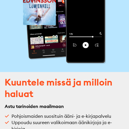
Kuuntele missä ja milloin
haluat
Astu tarinoiden maailmaan
Pohjoismaiden suosituin ääni- ja e-kirjapalvelu
Uppoudu suureen valikoimaan äänikirjoja ja e-
kirjoja