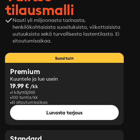
tilausmalli
Nauti yli miljoonasta tarinasta,
henkilökohtaisista suosituksista, viikottaisista
uutuuksista sekä turvallisesta lastentilasta. Ei
sitoutumisaikaa.
Suosituin
Premium
Kuuntele ja lue usein
19.99 €
/kk
1 käyttäjätili
100 tuntia/kk
Ei sitoutumisaikaa
Lunasta tarjous
Standard