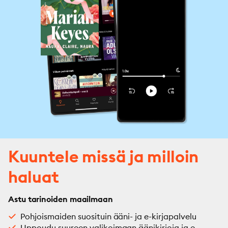
Kuuntele missä ja milloin
haluat
Astu tarinoiden maailmaan
Pohjoismaiden suosituin ääni- ja e-kirjapalvelu
Uppoudu suureen valikoimaan äänikirjoja ja e-