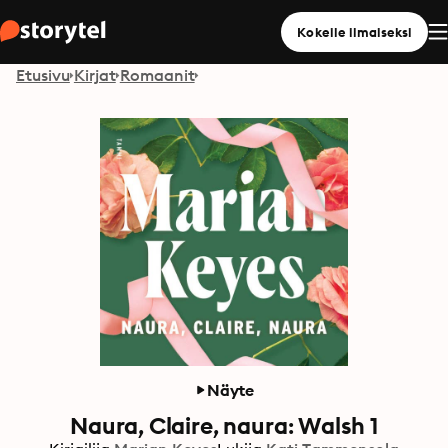
Kokeile ilmaiseksi
Etusivu
Kirjat
Romaanit
Näyte
Naura, Claire, naura: Walsh 1