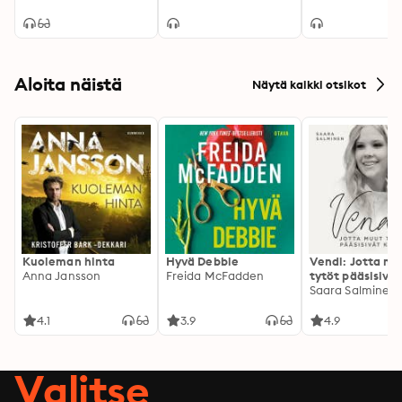
Aloita näistä
Näytä kaikki otsikot
Kuoleman hinta
Hyvä Debbie
Vendi: Jotta mu
Anna Jansson
Freida McFadden
tytöt pääsisivät
kotiin
Saara Salminen
4.1
3.9
4.9
Valitse