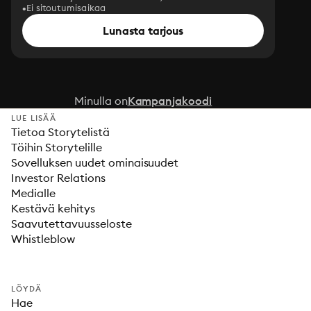
Ei sitoutumisaikaa
Lunasta tarjous
Minulla on
Kampanjakoodi
LUE LISÄÄ
Tietoa Storytelistä
Töihin Storytelille
Sovelluksen uudet ominaisuudet
Investor Relations
Medialle
Kestävä kehitys
Saavutettavuusseloste
Whistleblow
LÖYDÄ
Hae