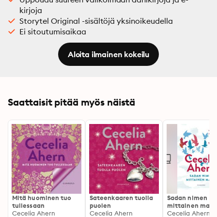
kirjoja
Storytel Original -sisältöjä yksinoikeudella
Ei sitoutumisaikaa
Aloita ilmainen kokeilu
Saattaisit pitää myös näistä
Mitä huominen tuo
Sateenkaaren tuolla
Sadan nimen
tullessaan
puolen
mittainen matk
Cecelia Ahern
Cecelia Ahern
Cecelia Ahern