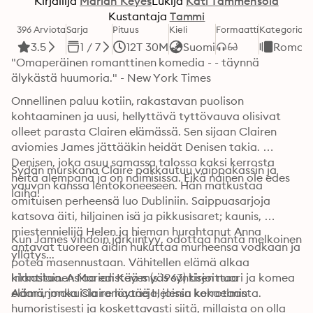
Kirjailija
Marian Keyes
Lukija
Kati Tammensola
Kustantaja
Tammi
396 Arviota
Sarja
Pituus
Kieli
Formaatti
Kategoria
3.5
1 / 7
12T 30M
Suomi
Romaan
"Omaperäinen romanttinen komedia - - täynnä 
älykästä huumoria." - New York Times
Onnellinen paluu kotiin, rakastavan puolison 
kohtaaminen ja uusi, hellyttävä tyttövauva olisivat 
olleet parasta Clairen elämässä. Sen sijaan Clairen 
aviomies James jättääkin heidät Denisen takia. 
Denisen, joka asuu samassa talossa kaksi kerrosta 
Sydän murskana Claire pakkautuu vaippakassin ja 
heitä alempana ja on naimisissa. Eikä nainen ole edes 
vauvan kanssa lentokoneeseen. Hän matkustaa 
laiha!
omituisen perheensä luo Dubliniin. Saippuasarjoja 
katsova äiti, hiljainen isä ja pikkusisaret; kaunis, 
miestennielijä Helen ja hieman hurahtanut Anna 
Kun James vihdoin järkiintyy, odottaa häntä melkoinen 
antavat tuoreen äidin hukuttaa murheensa vodkaan ja 
yllätys...
potea masennustaan. Vähitellen elämä alkaa 
kirkastua. Asiaa edistää myös syntisen nuori ja komea 
Irlantilainen Marian Keyes (s.1963) kirjoittaa 
Adam, jonka Claire löytää Helenin kokoelmista.
elämänmakuisia romaaneja, joissa kerrotaan 
humoristisesti ja koskettavasti siitä, millaista on olla 