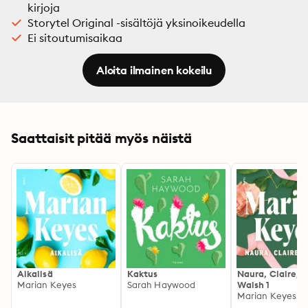
kirjoja
Storytel Original -sisältöjä yksinoikeudella
Ei sitoutumisaikaa
Aloita ilmainen kokeilu
Saattaisit pitää myös näistä
Aikalisä
Kaktus
Naura, Claire, n
Marian Keyes
Sarah Haywood
Walsh 1
Marian Keyes