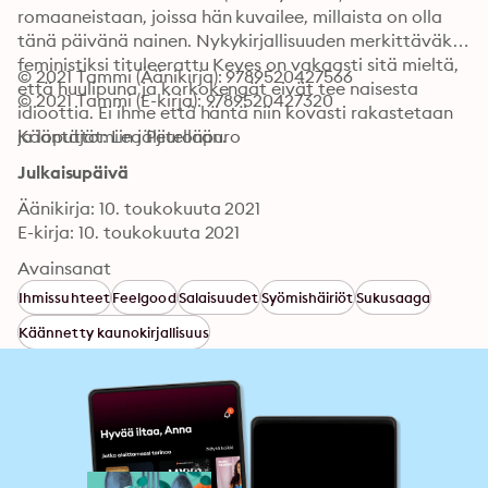
romaaneistaan, joissa hän kuvailee, millaista on olla 
tänä päivänä nainen. Nykykirjallisuuden merkittäväksi 
feministiksi tituleerattu Keyes on vakaasti sitä mieltä, 
© 2021 Tammi (Äänikirja): 9789520427566
että huulipuna ja korkokengät eivät tee naisesta 
© 2021 Tammi (E-kirja): 9789520427320
idioottia. Ei ihme että häntä niin kovasti rakastetaan 
ja loputtomiin jäljitellään.
Kääntäjät: Lea Peuronpuro
Julkaisupäivä
Äänikirja: 10. toukokuuta 2021
E-kirja: 10. toukokuuta 2021
Avainsanat
Ihmissuhteet
Feelgood
Salaisuudet
Syömishäiriöt
Sukusaaga
Käännetty kaunokirjallisuus