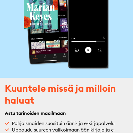
Kuuntele missä ja milloin
haluat
Astu tarinoiden maailmaan
Pohjoismaiden suosituin ääni- ja e-kirjapalvelu
Uppoudu suureen valikoimaan äänikirjoja ja e-