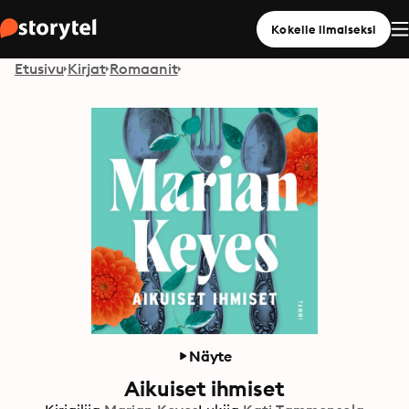
Kokeile ilmaiseksi
Etusivu
Kirjat
Romaanit
Näyte
Aikuiset ihmiset