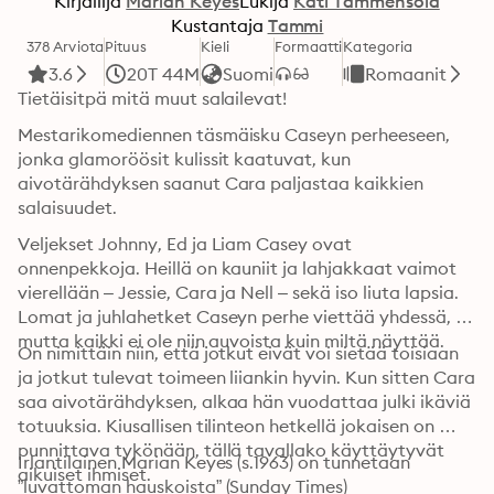
Kirjailija
Marian Keyes
Lukija
Kati Tammensola
Kustantaja
Tammi
378 Arviota
Pituus
Kieli
Formaatti
Kategoria
3.6
20T 44M
Suomi
Romaanit
Tietäisitpä mitä muut salailevat!
Mestarikomediennen täsmäisku Caseyn perheeseen, 
jonka glamoröösit kulissit kaatuvat, kun 
aivotärähdyksen saanut Cara paljastaa kaikkien 
salaisuudet.
Veljekset Johnny, Ed ja Liam Casey ovat 
onnenpekkoja. Heillä on kauniit ja lahjakkaat vaimot 
vierellään – Jessie, Cara ja Nell – sekä iso liuta lapsia. 
Lomat ja juhlahetket Caseyn perhe viettää yhdessä, 
mutta kaikki ei ole niin auvoista kuin miltä näyttää.
On nimittäin niin, että jotkut eivät voi sietää toisiaan 
ja jotkut tulevat toimeen liiankin hyvin. Kun sitten Cara 
saa aivotärähdyksen, alkaa hän vuodattaa julki ikäviä 
totuuksia. Kiusallisen tilinteon hetkellä jokaisen on 
punnittava tykönään, tällä tavallako käyttäytyvät 
Irlantilainen Marian Keyes (s.1963) on tunnetaan 
aikuiset ihmiset.
”luvattoman hauskoista” (Sunday Times) 