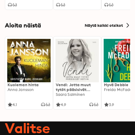
Aloita näistä
Näytä kaikki otsikot
Kuoleman hinta
Vendi: Jotta muut
Hyvä Debbie
Anna Jansson
tytöt pääsisivät
Freida McFadde
kotiin
Saara Salminen
4.1
4.9
3.9
Valitse