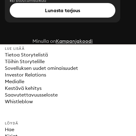
Ei sitoutumisaikaa
Lunasta tarjous
Minulla on
Kampanjakoodi
LUE LISÄÄ
Tietoa Storytelistä
Töihin Storytelille
Sovelluksen uudet ominaisuudet
Investor Relations
Medialle
Kestävä kehitys
Saavutettavuusseloste
Whistleblow
LÖYDÄ
Hae