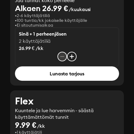
Jaa tarinat koko perheelle
Alkaen 26.99 €
/kuukausi
2-6 käyttäjätiliä
100 tuntia/kk jokaiselle käyttäjälle
Ei sitoutumisaikaa
Sinä + 1 perheenjäsen
2 käyttäjätiliä
26.99 € /kk
Lunasta tarjous
Flex
Kuuntele ja lue harvemmin - säästä
käyttämättömät tunnit
9.99 €
/kk
1 käyttäjätili