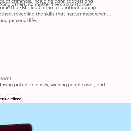
 of criminals, including bank robbers and 
uencing others, no matter the circumstances.
came the FBI’s lead international kidnapping 
ethod, revealing the skills that matter most when it 
nd personal life.
owns

fusing potential crises, winning people over, and 
nen
Politiikka