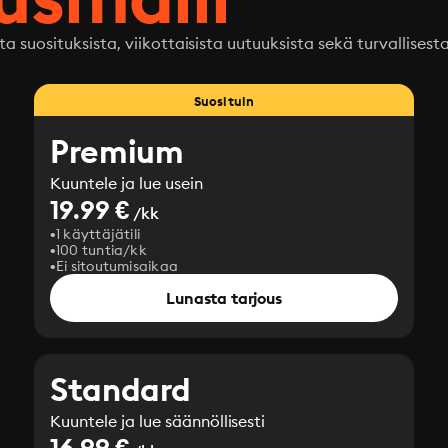
ta suosituksista, viikottaisista uutuuksista sekä turvallisest
Suosituin
Premium
Kuuntele ja lue usein
19.99 €
/kk
1 käyttäjätili
100 tuntia/kk
Ei sitoutumisaikaa
Lunasta tarjous
Standard
Kuuntele ja lue säännöllisesti
16.99 €