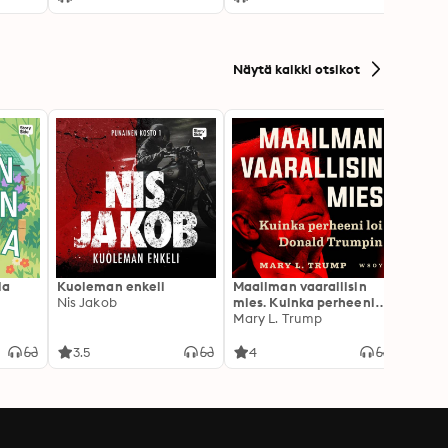
Näytä kaikki otsikot
la
Kuoleman enkeli
Maailman vaarallisin
Canno
Nis Jakob
mies. Kuinka perheeni
Rokkia
loi Donald Trumpin
Mary L. Trump
3.5
4
3.1