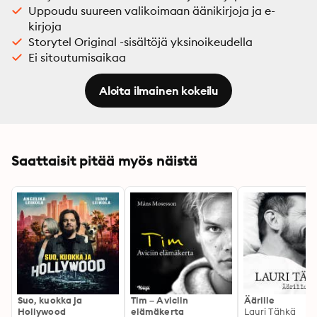
Uppoudu suureen valikoimaan äänikirjoja ja e-
kirjoja
Storytel Original -sisältöjä yksinoikeudella
Ei sitoutumisaikaa
Aloita ilmainen kokeilu
Saattaisit pitää myös näistä
Suo, kuokka ja
Tim – Aviciin
Äärille
Hollywood
elämäkerta
Lauri Tähkä