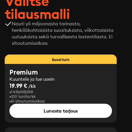
Valitse
tilausmalli
Nauti yli miljoonasta tarinasta,
henkilökohtaisista suosituksista, viikottaisista
uutuuksista sekä turvallisesta lastentilasta. Ei
sitoutumisaikaa.
Suosituin
Premium
Kuuntele ja lue usein
19.99 €
/kk
1 käyttäjätili
100 tuntia/kk
Ei sitoutumisaikaa
Lunasta tarjous