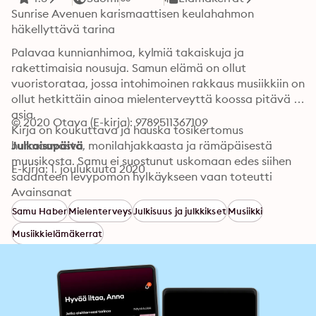
Sunrise Avenuen karismaattisen keulahahmon 
häkellyttävä tarina
Palavaa kunnianhimoa, kylmiä takaiskuja ja 
rakettimaisia nousuja. Samun elämä on ollut 
vuoristorataa, jossa intohimoinen rakkaus musiikkiin on 
ollut hetkittäin ainoa mielenterveyttä koossa pitävä 
asia.

© 2020 Otava (E-kirja): 9789511367109
Kirja on koukuttava ja hauska tosikertomus 
hurmaavasta, monilahjakkaasta ja rämäpäisestä 
Julkaisupäivä
muusikosta. Samu ei suostunut uskomaan edes siihen 
E-kirja: 1. joulukuuta 2020
sadanteen levypomon hylkäykseen vaan toteutti 
röyhkeästi suuren unelmansa omilla ehdoillaan.
Avainsanat
Samu Haber
Mielenterveys
Julkisuus ja julkkikset
Musiikki
Musiikkielämäkerrat