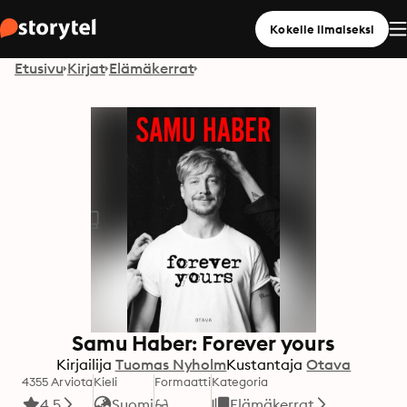
Kokeile ilmaiseksi
Etusivu
Kirjat
Elämäkerrat
Samu Haber: Forever yours
Kirjailija
Tuomas Nyholm
Kustantaja
Otava
4355 Arviota
Kieli
Formaatti
Kategoria
4.5
Suomi
Elämäkerrat