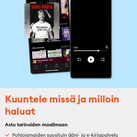
Kuuntele missä ja milloin
haluat
Astu tarinoiden maailmaan
Pohjoismaiden suosituin ääni- ja e-kirjapalvelu