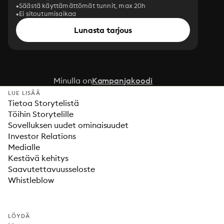
Säästä käyttämättömät tunnit, max 20h
Ei sitoutumisaikaa
Lunasta tarjous
Minulla on
Kampanjakoodi
LUE LISÄÄ
Tietoa Storytelistä
Töihin Storytelille
Sovelluksen uudet ominaisuudet
Investor Relations
Medialle
Kestävä kehitys
Saavutettavuusseloste
Whistleblow
LÖYDÄ