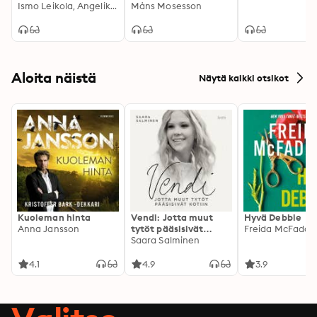
Ismo Leikola, Angelika Leikola
Måns Mosesson
Aloita näistä
Näytä kaikki otsikot
Kuoleman hinta
Vendi: Jotta muut
Hyvä Debbie
Anna Jansson
tytöt pääsisivät
Freida McFadde
kotiin
Saara Salminen
4.1
4.9
3.9