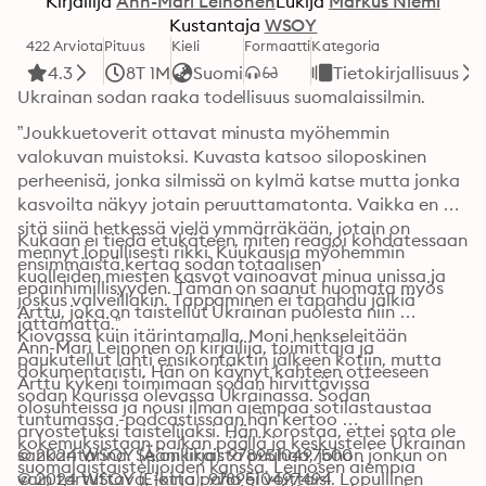
Kirjailija
Ann-Mari Leinonen
Lukija
Markus Niemi
Kustantaja
WSOY
422 Arviota
Pituus
Kieli
Formaatti
Kategoria
4.3
8T 1M
Suomi
Tietokirjallisuus
Ukrainan sodan raaka todellisuus suomalaissilmin.
”Joukkuetoverit ottavat minusta myöhemmin 
valokuvan muistoksi. Kuvasta katsoo siloposkinen 
perheenisä, jonka silmissä on kylmä katse mutta jonka 
kasvoilta näkyy jotain peruuttamatonta. Vaikka en 
sitä siinä hetkessä vielä ymmärräkään, jotain on 
Kukaan ei tiedä etukäteen, miten reagoi kohdatessaan 
mennyt lopullisesti rikki. Kuukausia myöhemmin 
ensimmäistä kertaa sodan totaalisen 
kuolleiden miesten kasvot vainoavat minua unissa ja 
epäinhimillisyyden. Tämän on saanut huomata myös 
joskus valveillakin. Tappaminen ei tapahdu jälkiä 
Arttu, joka on taistellut Ukrainan puolesta niin 
jättämättä.”
Kiovassa kuin itärintamalla. Moni henkseleitään 
Ann-Mari Leinonen on kirjailija, toimittaja ja 
paukutellut lähti ensikontaktin jälkeen kotiin, mutta 
dokumentaristi. Hän on käynyt kahteen otteeseen 
Arttu kykeni toimimaan sodan hirvittävissä 
sodan kourissa olevassa Ukrainassa. Sodan 
olosuhteissa ja nousi ilman aiempaa sotilastaustaa 
tuntumassa -podcastissaan hän kertoo 
arvostetuksi taistelijaksi. Hän korostaa, ettei sota ole 
kokemuksistaan paikan päällä ja keskustelee Ukrainan 
sankaritarina. Se on likaista puuhaa, johon jonkun on 
© 2024 WSOY (Äänikirja): 9789510497500
suomalaistaistelijoiden kanssa. Leinosen aiempia 
vain tartuttava, jotta paha ei voittaisi. Lopullinen 
© 2024 WSOY (E-kirja): 9789510497494