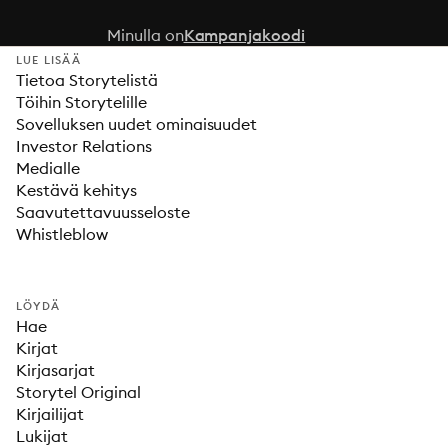
Minulla on
Kampanjakoodi
LUE LISÄÄ
Tietoa Storytelistä
Töihin Storytelille
Sovelluksen uudet ominaisuudet
Investor Relations
Medialle
Kestävä kehitys
Saavutettavuusseloste
Whistleblow
LÖYDÄ
Hae
Kirjat
Kirjasarjat
Storytel Original
Kirjailijat
Lukijat