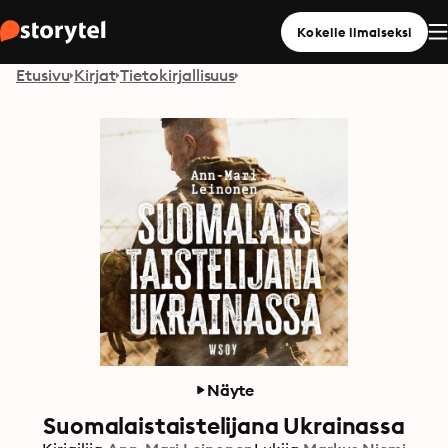
Kokeile ilmaiseksi
Etusivu
Kirjat
Tietokirjallisuus
Näyte
Suomalaistaistelijana Ukrainassa