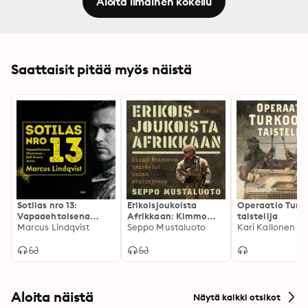
Aloita ilmainen kokeilu
Saattaisit pitää myös näistä
Sotilas nro 13:
Erikoisjoukoista
Operaatio Turk
Vapaaehtoisena
Afrikkaan: Kimmo
taistelija
Ukrainassa – Ralf
Marcus Lindqvist
Heinosen taistelut
Seppo Mustaluoto
Kari Kallonen
Sirénin tarina
sodan etulinjassa
Aloita näistä
Näytä kaikki otsikot