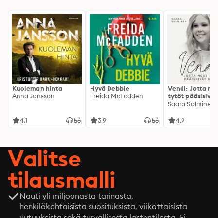
Kuoleman hinta
Hyvä Debbie
Vendi: Jotta mu
Anna Jansson
Freida McFadden
tytöt pääsisivät
kotiin
Saara Salminen
4.1
3.9
4.9
Valitse
tilausmalli
Nauti yli miljoonasta tarinasta,
henkilökohtaisista suosituksista, viikottaisista
uutuuksista sekä turvallisesta lastentilasta. Ei