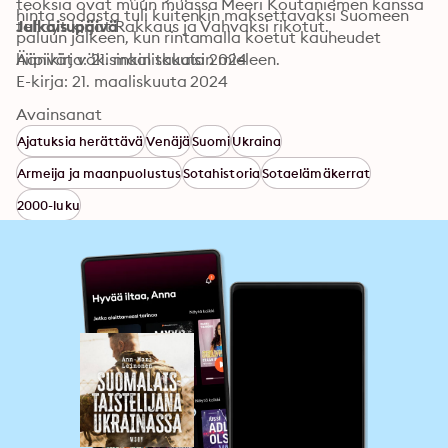
teoksia ovat muun muassa Meeri Koutaniemen kanssa 
hinta sodasta tuli kuitenkin maksettavaksi Suomeen 
tehdyt kirjat Rakkaus ja Vahvaksi rikotut.
Julkaisupäivä
paluun jälkeen, kun rintamalla koetut kauheudet 
hiipivät väkisinkin takaisin mieleen.
Äänikirja: 21. maaliskuuta 2024
E-kirja: 21. maaliskuuta 2024
Avainsanat
Ajatuksia herättävä
Venäjä
Suomi
Ukraina
Armeija ja maanpuolustus
Sotahistoria
Sotaelämäkerrat
2000-luku