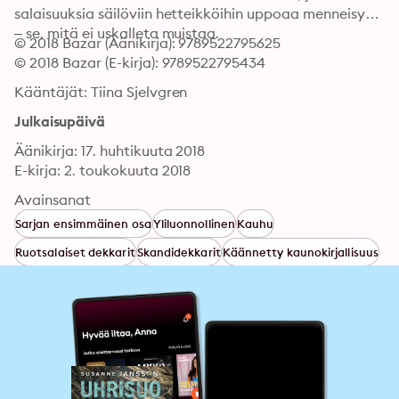
salaisuuksia säilöviin hetteikköihin uppoaa menneisyys 
– se, mitä ei uskalleta muistaa.
© 2018 Bazar (Äänikirja): 9789522795625
© 2018 Bazar (E-kirja): 9789522795434
Kääntäjät: Tiina Sjelvgren
Julkaisupäivä
Äänikirja: 17. huhtikuuta 2018
E-kirja: 2. toukokuuta 2018
Avainsanat
Sarjan ensimmäinen osa
Yliluonnollinen
Kauhu
Ruotsalaiset dekkarit
Skandidekkarit
Käännetty kaunokirjallisuus