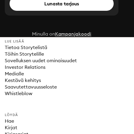
Lunasta tarjous
Minulla on
Kampanjakoodi
LUE LISÄÄ
Tietoa Storytelistä
Töihin Storytelille
Sovelluksen uudet ominaisuudet
Investor Relations
Medialle
Kestävä kehitys
Saavutettavuusseloste
Whistleblow
LÖYDÄ
Hae
Kirjat