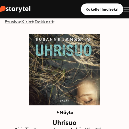
Kokeile ilmaiseksi
Etusivu
Kirjat
Dekkarit
Näyte
Uhrisuo