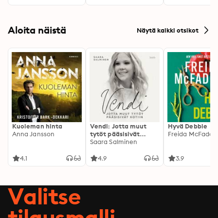
Aloita näistä
Näytä kaikki otsikot
Kuoleman hinta
Vendi: Jotta muut
Hyvä Debbie
Anna Jansson
tytöt pääsisivät
Freida McFadde
kotiin
Saara Salminen
4.1
4.9
3.9
Valitse
tilausmalli