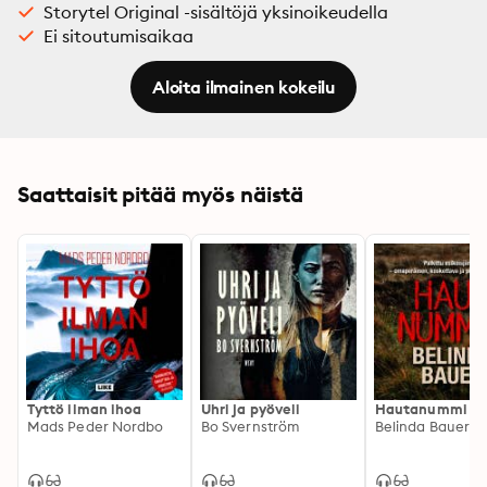
Storytel Original -sisältöjä yksinoikeudella
Ei sitoutumisaikaa
Aloita ilmainen kokeilu
Saattaisit pitää myös näistä
Tyttö ilman ihoa
Uhri ja pyöveli
Hautanummi
Mads Peder Nordbo
Bo Svernström
Belinda Bauer