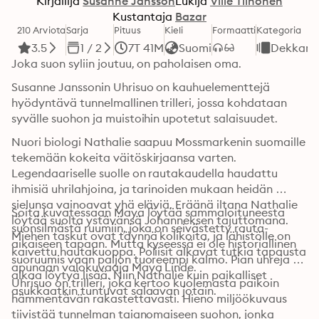
Kirjailija
Susanne Jansson
Lukija
Ville Tiihonen
Kustantaja
Bazar
210 Arviota
Sarja
Pituus
Kieli
Formaatti
Kategoria
3.5
1 / 2
7T 41M
Suomi
Dekkarit
Joka suon syliin joutuu, on paholaisen oma.
Susanne Janssonin Uhrisuo on kauhuelementtejä 
hyödyntävä tunnelmallinen trilleri, jossa kohdataan 
syvälle suohon ja muistoihin upotetut salaisuudet.
Nuori biologi Nathalie saapuu Mossmarkenin suomaille 
tekemään kokeita väitöskirjaansa varten. 
Legendaariselle suolle on rautakaudella haudattu 
ihmisiä uhrilahjoina, ja tarinoiden mukaan heidän 
sielunsa vainoavat yhä eläviä. Eräänä iltana Nathalie 
Soita kuvatessaan Maya löytää sammaloituneesta 
löytää suolta ystävänsä Johanneksen tajuttomana. 
suonsilmästä ruumiin, joka on seivästetty rauta-
Miehen taskut ovat täynnä kolikoita, ja lähistölle on 
aikaiseen tapaan. Mutta kyseessä ei ole historiallinen 
kaivettu hautakuoppa. Poliisit alkavat tutkia tapausta 
suoruumis vaan paljon tuoreempi kalmo. Pian uhreja 
apunaan valokuvaaja Maya Linde.
alkaa löytyä lisää. Niin Nathalie kuin paikalliset 
Uhrisuo on trilleri, joka kertoo kuolemasta paikoin 
asukkaatkin tuntuvat salaavan jotain.
hämmentävän rakastettavasti. Hieno miljöökuvaus 
tiivistää tunnelman taianomaiseen suohon, jonka 