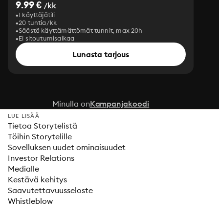
9.99 €
/kk
1 käyttäjätili
20 tuntia/kk
Säästä käyttämättömät tunnit, max 20h
Ei sitoutumisaikaa
Lunasta tarjous
Minulla on
Kampanjakoodi
LUE LISÄÄ
Tietoa Storytelistä
Töihin Storytelille
Sovelluksen uudet ominaisuudet
Investor Relations
Medialle
Kestävä kehitys
Saavutettavuusseloste
Whistleblow