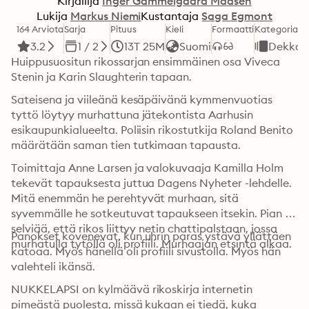
Kirjailija
Inger Gammelgaard Madsen
Lukija
Markus Niemi
Kustantaja
Saga Egmont
164 Arviota
Sarja
Pituus
Kieli
Formaatti
Kategoria
3.2
1 / 2
13T 25M
Suomi
Dekkari
Huippusuositun rikossarjan ensimmäinen osa Viveca 
Stenin ja Karin Slaughterin tapaan. 
Sateisena ja viileänä kesäpäivänä kymmenvuotias 
tyttö löytyy murhattuna jätekontista Aarhusin 
esikaupunkialueelta. Poliisin rikostutkija Roland Benito 
määrätään saman tien tutkimaan tapausta. 
Toimittaja Anne Larsen ja valokuvaaja Kamilla Holm 
tekevät tapauksesta juttua Dagens Nyheter -lehdelle. 
Mitä enemmän he perehtyvät murhaan, sitä 
syvemmälle he sotkeutuvat tapaukseen itsekin. Pian 
selviää, että rikos liittyy netin chattipalstaan, jossa 
Panokset kovenevat, kun uhrin paras ystävä yllättäen 
murhatulla tytöllä oli profiili. Murhaajan etsintä alkaa. 
katoaa. Myös hänellä oli profiili sivustolla. Myös hän 
valehteli ikänsä.
NUKKELAPSI on kylmäävä rikoskirja internetin 
pimeästä puolesta, missä kukaan ei tiedä, kuka 