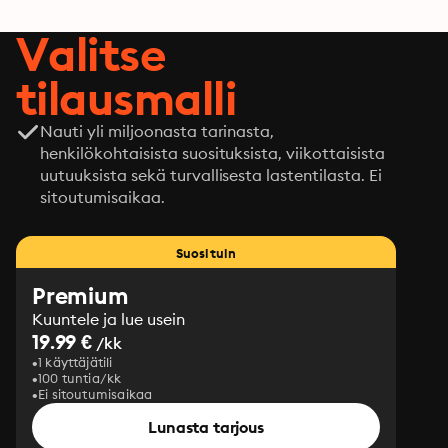
Valitse
tilausmalli
Nauti yli miljoonasta tarinasta,
henkilökohtaisista suosituksista, viikottaisista
uutuuksista sekä turvallisesta lastentilasta. Ei
sitoutumisaikaa.
Suosituin
Premium
Kuuntele ja lue usein
19.99 €
/kk
1 käyttäjätili
100 tuntia/kk
Ei sitoutumisaikaa
Lunasta tarjous