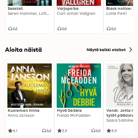
Saastat
Varjopoika
Black notice: Os
Søren Hammer, Lotte Hammer
Carl-Johan Vallgren
Lotte Petri
Aloita näistä
Näytä kaikki otsikot
Kuoleman hinta
Hyvä Debbie
Vendi: Jotta mu
Anna Jansson
Freida McFadden
tytöt pääsisivät
kotiin
Saara Salminen
4.1
3.9
4.9