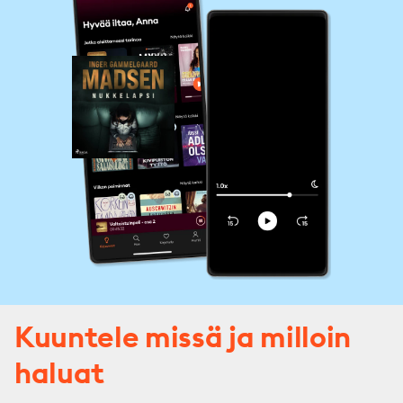
Kuuntele missä ja milloin
haluat