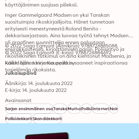
käyttäjänimen suojissa piileksii. 
Inger Gammelgaard Madsen on yksi Tanskan 
suosituimpia rikoskirjailijoita. Hänet tunnetaan 
erityisesti menestyneestä Roland Benito -
dekkarisarjastaan. Aina luovaa työtä tehnyt Madsen 
oli graafinen suunnittelija ennen paluutaan 
© 2022 Saga Egmont (Äänikirja): 9788726885088
ensirakkautensa, kirjoittamisen pariin. Poliisintyö ja 
© 2022 Saga Egmont (E-kirja): 9788726884692
rikostekninen tutkimus on aina kiehtonut Madsenia, ja 
kaikki hänen kirjansa ovatkin saaneet inspiraationsa 
Kääntäjät: Janne Kauppila oy
tosielämän rikoksista.
Julkaisupäivä
Äänikirja: 14. joulukuuta 2022
E-kirja: 14. joulukuuta 2022
Avainsanat
Sarjan ensimmäinen osa
Tanska
Murha
Poliisi
Internet
Noir
Poliisidekkarit
Skandidekkarit