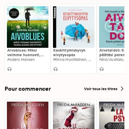
Aivoblues: Miksi
Keskittymiskyvyn
Aivotaidot: Käy
voimme huonosti,
elvytysopas
päätäsi paremm
vaikka kaikki on hyvin
Anders Hansen
Minna Huotilainen, Mona Moisala
Pour commencer
Voir tous les titres