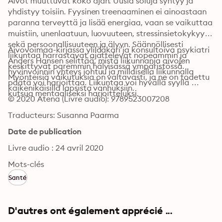
Aivot muuttuvat koko ajan. Uusia soluja syntyy ja 
yhdistyy toisiin. Fyysinen treenaaminen ei ainoastaan 
paranna terveyttä ja lisää energiaa, vaan se vaikuttaa 
muistiin, unenlaatuun, luovuuteen, stressinsietokykyyn 
sekä persoonallisuuteen ja älyyn. Säännöllisesti 
Aivovoimaa-kirjassa ylilääkäri ja konsultoiva psykiatri 
liikuntaa harrastavat ajattelevat nopeammin ja 
Anders Hansen selittää, mistä liikunnanja aivojen 
keskittyvät paremmin hälyisässä ympäristössä. 
hyvinvoinnin yhteys johtuu ja millaisella liikunnalla 
Myönteisiä vaikutuksia on valtavasti, ja ne on todettu 
päätä voi harjoittaa. Liikuntaa voi hyvällä syyllä 
kaikenikäisillä lapsista vanhuksiin.
kutsua mentaaliseksi harjoitteluksi.
© 2020 Atena (Livre audio): 9789523007208
Traducteurs: Susanna Paarma
Date de publication
Livre audio : 24 avril 2020
Mots-clés
Santé
D'autres ont également apprécié ...