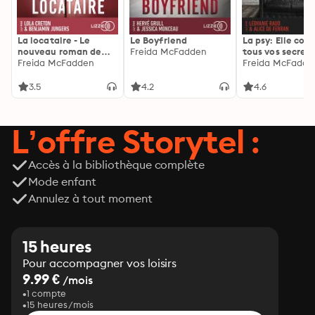
La locataire - Le
Le Boyfriend
La psy: Elle con
nouveau roman de
Freida McFadden
tous vos secrets
l'autrice de La femme
Freida McFadden
découvrez les sie
Freida McFadde
de ménage
3.5
4.2
4.6
L’offre Storytel :
Accès à la bibliothèque complète
Mode enfant
Annulez à tout moment
15 heures
Pour accompagner vos loisirs
9.99 €
/mois
1 compte
15 heures/mois