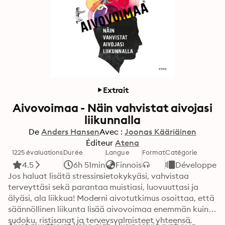
Extrait
Aivovoimaa - Näin vahvistat aivojasi
liikunnalla
De
Anders Hansen
Avec :
Joonas Kääriäinen
Éditeur
Atena
1225 évaluations
Durée
Langue
Format
Catégorie
4.5
6h 51min
Finnois
Développemen
Jos haluat lisätä stressinsietokykyäsi, vahvistaa 
terveyttäsi sekä parantaa muistiasi, luovuuttasi ja 
älyäsi, ala liikkua! Moderni aivotutkimus osoittaa, että 
säännöllinen liikunta lisää aivovoimaa enemmän kuin 
sudoku, ristisanat ja terveysvalmisteet yhteensä.